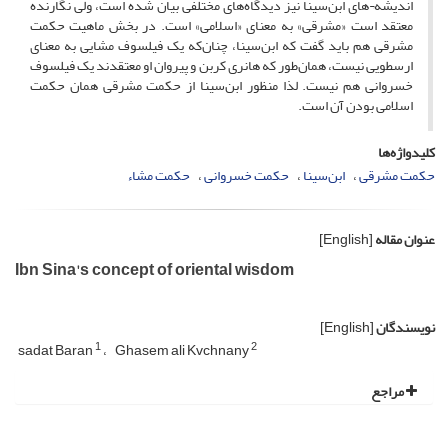
اندیشه¬های ابن‌سینا نیز دیدگاه‌های مختلفی بیان شده است، ولی نگارنده
معتقد است «مشرقی» به معنای «اسلامی» است. در بخش ماهیت حکمت
مشرقی هم باید گفت که ابن‌سینا، چنان‌که یک فیلسوف مشایی به معنای
ارسطویی نیست، همان‌طور که هانری کربن و پیروان او معتقدند یک فیلسوف
خسروانی هم نیست. لذا منظور ابن‌سینا از حکمت مشرقی همان حکمت
اسلامی بودن آن است.
کلیدواژه‌ها
حکمت مشرقی
ابن‌سینا
حکمت خسروانی
حکمت مشاء
عنوان مقاله
[English]
Ibn Sina's concept of oriental wisdom
نویسندگان
[English]
1
2
sadat Baran
Ghasem ali Kvchnany
مراجع