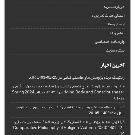
درباره نشریه
اعضای هیات تحریریه
ارسال مقاله
تماس با ما
واژه نامه اختصاصی
نقشه سایت
آخرین اخبار
رنکینگ مجله پژوهش های فلسفی کلامی در SJR
1403-01-25
فراخوان: مجله پژوهش های فلسفی کلامی، ویژه نامه « ذهن، بدن و آگاهی»،
"Mind, Body, and Consciousness"، بهار ۱۴۰۳، Spring 2024
1402-
01-12
کسب رتبه الف مجله پژوهش های فلسفی کلامی در ارزیابی وزارت علوم،
سال ۱۴۰۱
1402-05-20
فراخوان: مجله پژوهش های فلسفی کلامی، ویژه نامه فلسفه دین تطبیقی،
,Comparative Philosophy of Religion (Autumn 2023)
1401-12-
10