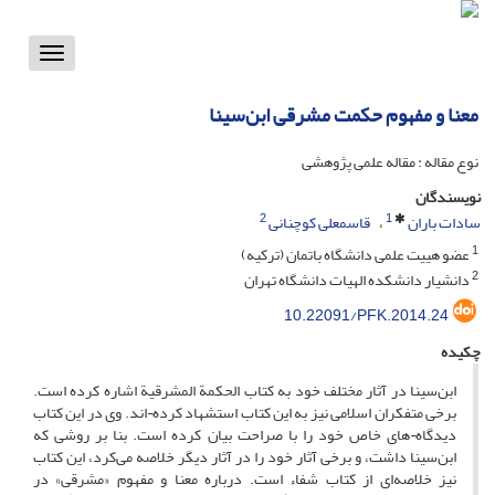
Toggle
vigation
معنا و مفهوم حکمت مشرقی ابن‌سینا
نوع مقاله : مقاله علمی پژوهشی
نویسندگان
2
1
سادات باران
قاسمعلی کوچنانی
1
عضو هییت علمی دانشگاه باتمان (ترکیه)
2
دانشیار دانشکده الهیات دانشگاه تهران
10.22091/PFK.2014.24
چکیده
ابن‌سینا در آثار مختلف خود به کتاب الحکمة المشرقیة اشاره کرده است.
برخی متفکران اسلامی نیز به این کتاب استشهاد کرده¬اند. وی در این کتاب
دیدگاه¬های خاص خود را با صراحت بیان کرده است. بنا بر روشی که
ابن‌سینا داشت، و برخی آثار خود را در آثار دیگر خلاصه می‌کرد، این کتاب
نیز خلاصه‌ای از کتاب شفاء است. درباره معنا و مفهوم «مشرقی» در