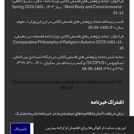
فراخوان: مجله پژوهش های فلسفی کلامی، ویژه نامه « ذهن، بدن و آگاهی»،
"Mind, Body, and Consciousness"، بهار ۱۴۰۳، Spring 2024
1402-
01-12
کسب رتبه الف مجله پژوهش های فلسفی کلامی در ارزیابی وزارت علوم،
سال ۱۴۰۱
1402-05-20
فراخوان: مجله پژوهش های فلسفی کلامی، ویژه نامه فلسفه دین تطبیقی،
,Comparative Philosophy of Religion (Autumn 2023)
1401-12-
10
نمایه شدن مجله پژوهش های فلسفی کلامی در پایگاه استنادی بین المللی
اسکوپوس ( SCOPUS) و کسب رتبه الف در سالهای ، ۱۴۰۱ ، ۱۴۰۰، ۱۳۹۹،
۱۳۹۸ و ۱۳۹۷
1401-05-08
This work is licensed under a
Attribution 4.0 International
(CC
BY 4.0)
اشتراک خبرنامه
برای دریافت اخبار و اطلاعیه های مهم نشریه در خبرنامه نشریه مشترک
شوید.
این وب سایت از کوکی ها برای اطمینان از ارائه بهترین
اشتراک
خدمات استفاده می کند.