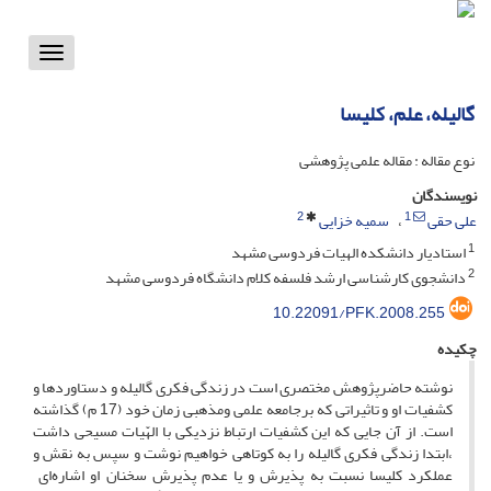
Toggle
vigation
گالیله، علم، کلیسا
نوع مقاله : مقاله علمی پژوهشی
نویسندگان
2
1
علی حقی
سمیه خزایی
1
استادیار دانشکده الهیات فردوسی مشهد
2
دانشجوی کارشناسی ارشد فلسفه کلام دانشگاه فردوسی مشهد
10.22091/PFK.2008.255
چکیده
نوشته حاضرپژوهش مختصری است در زندگی فکری گالیله و دستاوردها و
کشفیات او و تاثیراتی که برجامعه علمی ومذهبی زمان خود (17 م) گذاشته
است. از آن جایی که این کشفیات ارتباط نزدیکی با الهّیات مسیحی داشت
،ابتدا زندگی فکری گالیله را به کوتاهی خواهیم نوشت و سپس به نقش و
عملکرد کلیسا نسبت به پذیرش و یا عدم پذیرش سخنان او اشاره‌ای