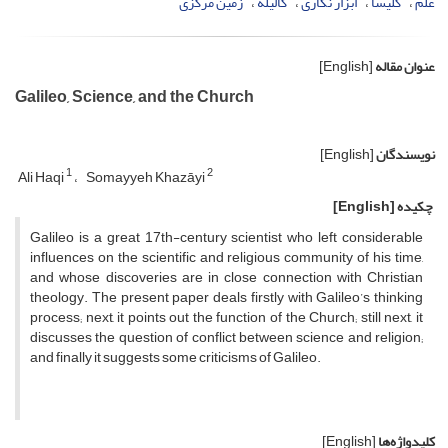
علم
کلیسا
ابزار نگاری
گالیله
زمین مرکزی
عنوان مقاله
[English]
Galileo, Science, and the Church
نویسندگان
[English]
1
2
Ali Haqi
Somayyeh Khazāyi
چکیده
[English]
Galileo is a great 17th-century scientist who left considerable
influences on the scientific and religious community of his time,
and whose discoveries are in close connection with Christian
theology. The present paper deals firstly with Galileo’s thinking
process; next, it points out the function of the Church; still next, it
discusses the question of conflict between science and religion;
and finally it suggests some criticisms of Galileo.
کلیدواژه‌ها
[English]