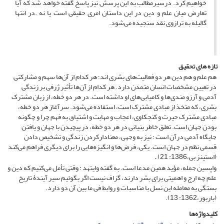
خواهیم کرد. درسیرمطالب به این پرسش نیز پاسخ گفته خواهد شد که آیا
تعارض میان علم و دین در این داستان امری حقیقی است یا نه .در انتها
گالیله به ترازوی نقد سنجیده می‌شود.
تازه های تحقیق
هم علم و هم دین هر دو فعالیت‌های بشری اند؛ هر کدام از آن‌ها سهم و مشارکتی
در تعیین مشخصات انسان متمدن دارد. هر کدام از آن‌ها تأثیر ژرفی بر زندگی
آدمی و آرزو مندی‌ها و کامیابی‌های او داشته است. در هر دو خطه، از زبان مشترک
بشری، که متخذ از مبادی مشترک است، استفاده می‌شود. سرآغاز هر دو خطه،
مبادی مشترک حیرت و کنجکاوی، اعجاب و مهابت و اشتیاق به فهم چرا و چگونه
بودن جهان است. تعلق خاطر بنیانی در هر دو خطه، در پیچیدن با جهان و یافتن
جایگاه آدمی درآن است ؛ نیز به وجهی، معنادارکردن زندگی و تشخیص دادن
قسمی نظم در جهان است. یکی، فرض‌ها و انگیزه‌هایی را برای دیگری فراهم می‌کند
(استینز بی،1386: 21)
.
واپسین جمله، مؤید همین مدعا است. به گفته وایتهد : وقتی تأمل می‌کنیم که دین و
علم چه ارج و اهمیتی برای بشر دارند، گزاف نیست اگر بگوئیم سیر آیندۀ تاریخ
بستگی به معامله این نسل با مناسبات و روابط فی ما بین آن دو دارد.
(باربور،1362: 13).
کلیدواژه‌ها