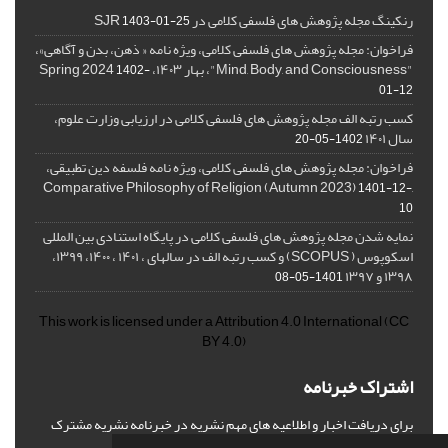
رنکینگ مجله پژوهش های فلسفی کلامی در SJR
1403-01-25
فراخوان: مجله پژوهش های فلسفی کلامی، ویژه نامه « ذهن، بدن و آگاهی»،
"Mind, Body, and Consciousness"، بهار ۱۴۰۳، Spring 2024
1402-
01-12
کسب رتبه الف مجله پژوهش های فلسفی کلامی در ارزیابی وزارت علوم،
سال ۱۴۰۱
1402-05-20
فراخوان: مجله پژوهش های فلسفی کلامی، ویژه نامه فلسفه دین تطبیقی،
,Comparative Philosophy of Religion (Autumn 2023)
1401-12-
10
نمایه شدن مجله پژوهش های فلسفی کلامی در پایگاه استنادی بین المللی
اسکوپوس ( SCOPUS) و کسب رتبه الف در سالهای ، ۱۴۰۱ ، ۱۴۰۰، ۱۳۹۹،
۱۳۹۸ و ۱۳۹۷
1401-05-08
This work is licensed under a
Attribution 4.0 International
(CC
BY 4.0)
اشتراک خبرنامه
برای دریافت اخبار و اطلاعیه های مهم نشریه در خبرنامه نشریه مشترک
شوید.