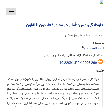
Toggle
vigation
جاودانگی نفس: تأملی در محاورة فایدون افلاطون
نوع مقاله : مقاله علمی پژوهشی
نویسنده
انشاءالله رحمتی
استادیار دانشگاه آزاد اسلامی – واحد تهران مرکزی
10.22091/PFK.2006.290
چکیده
نوشتار حاضر شرحی مختصر بر محاورة زیبای افلاطون با عنوان
فایدون
است.
مقدمة مقالهنشان می‌دهد که به اعتقاد افلاطون مرگ‌اندیشی از دغدغه‌های
اصلی فیلسوف است و افلاطون با تصویر سقراط به عنوان فیلسوفی که در دم
مرگ شاداب‌تر و شادمان‌تر از همیشه است، علت این شادابی و شادمانی را
اعتقاد به حیات پس از مرگ می‌داند. حیاتی که برای نیکان به مراتب
خوشایند‌تر از حیات دنیوی است. و بدین سان مسأله این است که آیا