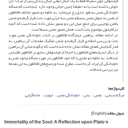
فیلسوفی چون سقراط فقط به یک خیال (یعنی خیال زندگی پس از مرگ) دل
خوش داشته است یا نه حقیقتاً چنین حیاتی وجود دارد. اینجاست که مسأله
جاودانگی نفس به طور جدی رخ می‌نماید. به علاوه دو تصور مختلف افلاطون
از نفس به عنوان نفس بسیط و نفس سه جزئی مورد بحث قرار گرفته و ضمن
یافتن توجیهی برای جمع میان این دو تصور نشان داده شده است که آنچه
در
فایدون
موضوع بحث است، همان تصور نفس بسیط است.
در ادامه مقاله، براهین چهارگانه افلاطون بر اثبات جاودانگی نفس مورد
بحث و بررسی انتقادی قرار گرفته و ضمن تفکیک مقدمات آن براهین، به
قدر گنجایش فضای مقاله نشان داده شده است که چگونه مبانی آن براهین
از دیگر اندیشه‌های افلاطون یا احیاناً از فیلسوفان سابق بر افلاطون اقتباس
شده‌اند. به علاوه دو نقدی را که خود افلاطون در مورد مسأله وجود نفس و
جاودانگی آن ایراد کرده است، مطرح شده و پاسخ‌های افلاطون به این نقدها
نیز بررسی شده‌اند.
کلیدواژه‌ها
مرگ‌اندیشی
نفس
بدن
جاودانگی نفس
ثنویت
ماده‌گرایی
عنوان مقاله
[English]
Immortality of the Soul: A Reflection upon Plato’s