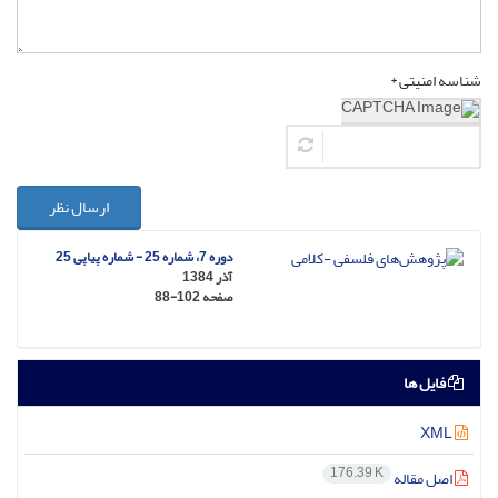
شناسه امنیتی *
ارسال نظر
دوره 7، شماره 25 - شماره پیاپی 25
آذر 1384
صفحه
88-102
فایل ها
XML
176.39 K
اصل مقاله