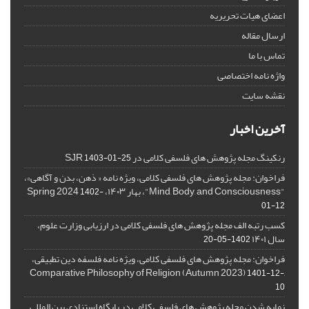
اعضای هیات تحریریه
ارسال مقاله
تماس با ما
واژه نامه اختصاصی
نقشه سایت
آخرین اخبار
رنکینگ مجله پژوهش های فلسفی کلامی در SJR
1403-01-25
فراخوان: مجله پژوهش های فلسفی کلامی، ویژه نامه « ذهن، بدن و آگاهی»،
"Mind, Body, and Consciousness"، بهار ۱۴۰۳، Spring 2024
1402-
01-12
کسب رتبه الف مجله پژوهش های فلسفی کلامی در ارزیابی وزارت علوم،
سال ۱۴۰۱
1402-05-20
فراخوان: مجله پژوهش های فلسفی کلامی، ویژه نامه فلسفه دین تطبیقی،
,Comparative Philosophy of Religion (Autumn 2023)
1401-12-
10
نمایه شدن مجله پژوهش های فلسفی کلامی در پایگاه استنادی بین المللی