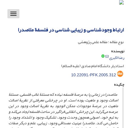
Toggle
vigation
ارتباط وجودشناسی و زیبایی شناسی در فلسفة ملاصدرا
نوع مقاله : مقاله علمی پژوهشی
نویسنده
رضا اکبری
استادیار دانشگاه امام صادق (علیه السلام)
10.22091/PFK.2005.312
چکیده
ملاصدرا در زمانی پا به عرص
ة
فلسفه نهاده که مسئل
ة
غالب فلسفی، مسئل
ة
اصالت وجود و ماهیت بوده است. او در چرخشی معرفتی از نظری
ة
اصالت
ماهیت در عرص
ة
موجودات ممکن الوجود به نظری
ة ا
صالت وجود در این
عرصه می
گراید. این چرخش، انقلابی فراگیر در ساحت فلسفه ایجاد می‌کند و
به تبع خود، اصولی همچون وحدت وجود، تشکیک وجود و اشتداد وجود را
حاصل می کند. ملاصدرا عینیت مصداقی وجود، زیبایی، علم و دیگر صفات