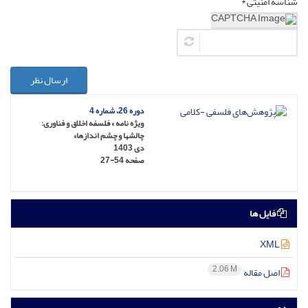
شناسه امنیتی *
ارسال نظر
دوره 26، شماره 4
ویژه نامه » فلسفه اخلاق و فناوری:
چالشها و چشم اندازها»
دی 1403
صفحه
27-54
فایل ها
XML
2.06 M
اصل مقاله