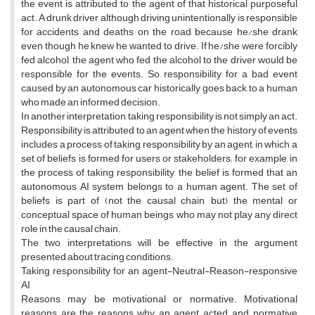
the event is attributed to the agent of that historical purposeful
act. A drunk driver, although driving unintentionally, is responsible
for accidents and deaths on the road because he/she drank
even though he knew he wanted to drive. If he/she were forcibly
fed alcohol, the agent who fed the alcohol to the driver would be
responsible for the events. So, responsibility for a bad event
caused by an autonomous car historically goes back to a human
who made an informed decision.
In another interpretation, taking responsibility is not simply an act.
Responsibility is attributed to an agent when the history of events
includes a process of taking responsibility by an agent, in which a
set of beliefs is formed for users or stakeholders; for example, in
the process of taking responsibility, the belief is formed that an
autonomous AI system belongs to a human agent. The set of
beliefs is part of (not the causal chain, but) the mental or
conceptual space of human beings who may not play any direct
role in the causal chain.
The two interpretations will be effective in the argument
presented about tracing conditions.
Taking responsibility for an agent-Neutral-Reason-responsive
AI
Reasons may be motivational or normative. Motivational
reasons are the reasons why an agent acted, and normative