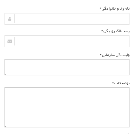
نام و نام خانوادگی *
پست الکترونیکی *
وابستگی سازمانی *
توضیحات *