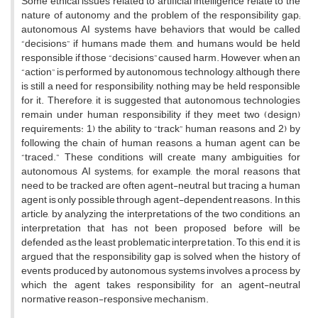
Some ethical issues related to artificial intelligence relate to the
nature of autonomy and the problem of the responsibility gap;
autonomous AI systems have behaviors that would be called
“decisions” if humans made them, and humans would be held
responsible if those “decisions” caused harm. However, when an
“action” is performed by autonomous technology, although there
is still a need for responsibility, nothing may be held responsible
for it. Therefore, it is suggested that autonomous technologies
remain under human responsibility if they meet two (design)
requirements: 1) the ability to “track” human reasons and 2) by
following the chain of human reasons, a human agent can be
“traced.” These conditions will create many ambiguities for
autonomous AI systems; for example, the moral reasons that
need to be tracked are often agent-neutral, but tracing a human
agent is only possible through agent-dependent reasons. In this
article, by analyzing the interpretations of the two conditions, an
interpretation that has not been proposed before will be
defended as the least problematic interpretation. To this end, it is
argued that the responsibility gap is solved when the history of
events produced by autonomous systems involves a process by
which the agent takes responsibility for an agent-neutral
normative reason-responsive mechanism.