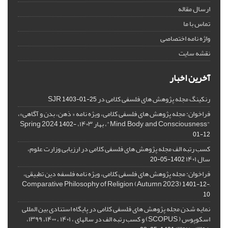
ارسال مقاله
تماس با ما
واژه نامه اختصاصی
نقشه سایت
آخرین اخبار
رنکینگ مجله پژوهش های فلسفی کلامی در SJR
1403-01-25
فراخوان: مجله پژوهش های فلسفی کلامی، ویژه نامه « ذهن، بدن و آگاهی»،
"Mind, Body, and Consciousness"، بهار ۱۴۰۳، Spring 2024
1402-
01-12
کسب رتبه الف مجله پژوهش های فلسفی کلامی در ارزیابی وزارت علوم،
سال ۱۴۰۱
1402-05-20
فراخوان: مجله پژوهش های فلسفی کلامی، ویژه نامه فلسفه دین تطبیقی،
,Comparative Philosophy of Religion (Autumn 2023)
1401-12-
10
نمایه شدن مجله پژوهش های فلسفی کلامی در پایگاه استنادی بین المللی
اسکوپوس ( SCOPUS) و کسب رتبه الف در سالهای ، ۱۴۰۱ ، ۱۴۰۰، ۱۳۹۹،