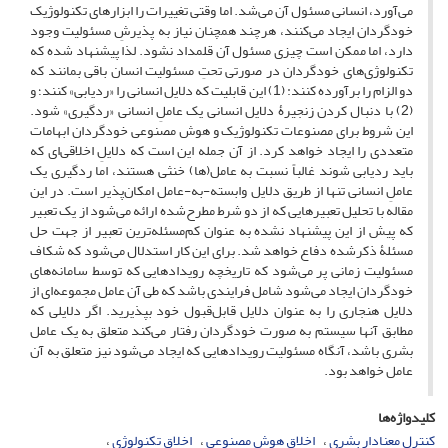
می‌آورد، انسانی مسئول آن می‌شد. اما وقتی تغییرات را ابزارهای تکنولوژیک
خودگردان ایجاد می‌کنند، هرچند همچنان نیاز به پذیرشِ مسئولیت وجود
دارد، اما ممکن است چیزی مسئول آن قلمداد نشود. لذا پیشنهاد شده که
تکنولوژی‌های خودگردان در صورتی تحتِ مسئولیت انسان باقی بمانند که
دو الزام را برآورده کنند: (1) این قابلیت که دلایل انسانی را «ردیابی» کنند؛ و
(2) با دنبال کردن زنجیرۀ دلایل انسانی یک عاملِ انسانی «ردگیری» شود.
این شروط برای مصنوعات تکنولوژیک و هوش مصنوعی خودگردان ابهامات
متعددی را ایجاد خواهد کرد. از آن جمله این است که دلایلِ اخلاقی‌ای که
باید ردیابی شوند غالباً نسبت به عامل(ها) خنثی هستند، اما ردگیری یک
عاملِ انسانی تنها از طریق دلایل وابسته-به-عامل امکان‌پذیر است. در این
مقاله با تحلیل تعبیرهایی که از دو شرط مطرح‌شده ارائه می‌شود از یک تعبیر
که پیش از این پیشنهاد نشده به عنوان کم‌مسئله‌ترین تعبیر از جهت حل
مسئلۀ ذکرشده دفاع خواهد شد. برای این کار استدلال می‌شود که شکاف
مسئولیت زمانی پر می‌شود که تاریخچه رویدادهایی که توسط سامانه‌های
خودگردان ایجاد می‌شود شامل فرایندی باشد که طی آن عامل مجموعه‌ای از
دلایل هنجاری را به عنوان دلایل قابل‌قبول خود بپذیرید. اگر دلایلی که
مطابق آنها سیستم به صورت خودگردان رفتار می‌کند متعلق به یک عامل
بشری باشد، آنگاه مسئولیت رویدادهایی که ایجاد می‌شود نیز متعلق به آن
عامل خواهد بود.
کلیدواژه‌ها
کنترل معنادار بشری
اخلاق هوش مصنوعی
اخلاق تکنولوژی