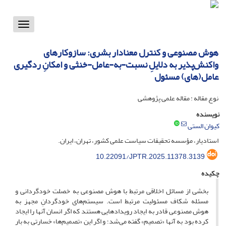
Toggle
vigation
هوش مصنوعی و کنترل معنادار بشری: سازوکارهای
واکنش‌پذیر به دلایلِ نسبت-به-عامل-خنثی و امکانِ ردگیری
عامل(های) مسئول
نوع مقاله : مقاله علمی پژوهشی
نویسنده
کیوان الستی
استادیار، مؤسسه تحقیقات سیاست علمی کشور، تهران، ایران.
10.22091/JPTR.2025.11378.3139
چکیده
بخشی از مسائل اخلاقی مرتبط با هوش مصنوعی به خصلت خودگردانی و
مسئله شکاف ‌مسئولیت مرتبط است. سیستم‌های خودگردانِ مجهز به
هوش مصنوعی قادر به ایجاد رویدادهایی هستند که اگر انسان آنها را ایجاد
کرده بود به آنها «تصمیم» گفته می‌شد؛ و اگر این «تصمیم‌ها» خسارتی به بار