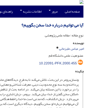
صفحه اصلی
مرور
اطلاعات نشریه
راهنمای ن
آیا می توانیم درباره خدا سخن بگوییم؟
نوع مقاله : مقاله علمی پژوهشی
نویسنده
امیر عباس علیزمانی
عضو هیت علمی دانشگاه قم
10.22091/PFK.2000.455
چکیده
ونسان‌برومر در این بحث، تلاش می‌کند تا به طرح دیدگاه‌های مخ
پرداخته و به سه نوع محدودیت دینی، معرفت شناختی و معنایی اشا
را در برخورد با این مسئله بیان می‌کند. در ادامه بحث از تناقض
«امکان سخن گفتن از خدا» بیان می‌کند. برومر، «زبان اشاری» را 
می‌پردازد. «زبان انکشاف»، که مدعی است ما خدا را فقط هنگامی 
آن می‌توانیم درباره او سخن بگوییم، دیدگاه دیگری است که برو