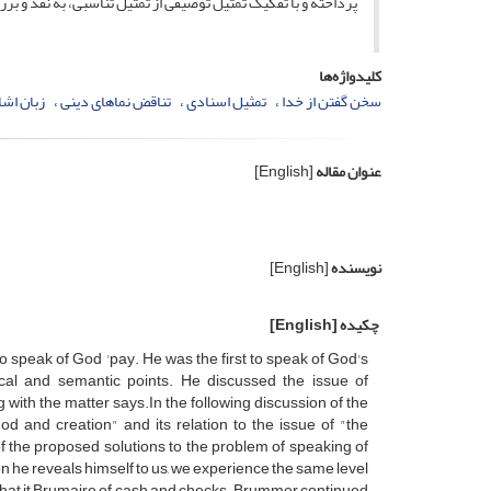
پرداخته و با تفکیک تمثیل توصیفی از تمثیل تناسبی، به نقد و ب
کلیدواژه‌ها
سخن گفتن از خدا
تمثیل اسنادی
تناقض نماهای دینی
زبان اشا
عنوان مقاله
[English]
نویسنده
[English]
چکیده
[English]
to speak of
God '
pay
.
He was the first
to
speak
of
God's
cal
and
semantic
points
.
He
discussed
the issue of
g
with
the matter
says
.
In the following discussion
of the
God
and
creation
"
and
its relation to the
issue of "
the
f the
proposed solutions
to the problem of
speaking of
n he
reveals
himself
to us
,
we experience
the
same
level
that
it
Brumaire of
cash and
checks
.
Brummer
continued