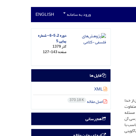
ورود به سامانه
ENGLISH
دوره 2، 5-6 - شماره
پیاپی 5
آذر 1379
صفحه
127-143
فایل ها
XML
از خدا
370.18 K
اصل مقاله
متفاوت
ا مسئله
ررسی آن
هم رسانی
اسب با
آکوینی
ارجاع به این مقاله