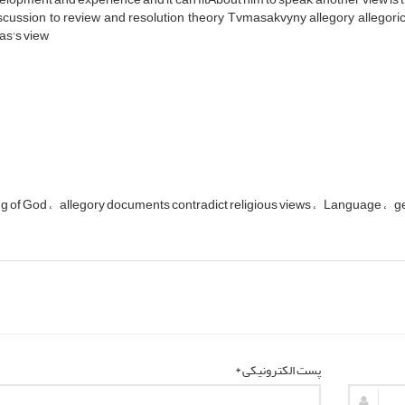
scussion
to
review
and
resolution
theory
Tvmasakvyny
allegory
allegori
as
's
view
g of God
allegory documents contradict religious views
Language
g
پست الکترونیکی *