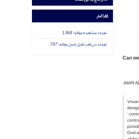
آمار
تعداد مشاهده مقاله:
1,368
تعداد دریافت فایل اصل مقاله:
797
Can we
AMIR A
Vnsan
desig
"
contr
contra
possibi
God, 
of
dev