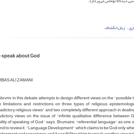
ررسی دیدگاه توماس می‌پردازد.
ری
زبان انکشاف
 speak about God
BBAS ALI ZAMANI
brvmr
in
this
debate
,
attempts to
design
different
views
on the "
possible
n
limitations
and
restrictions
on
three types of
religious
,
epistemologi
adictory
religious
views
"
and
two
completely different
approach
in dealin
dictory
views
on
the issue of "
infinite
qualitative
difference
between 
lity of
speaking of
God,"
says
.
Brumaire
,
"
referential
language
" as
one o
and
to
review
it.
"
Language
Development
"
,
which
claims to
be
God
only
whe
elopment
and
experience
and
it
can
fit
About
him
to speak
,
another
view
is