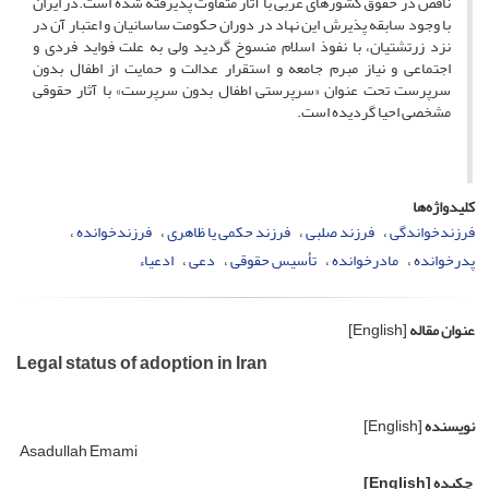
ناقص در حقوق کشورهای غربی با آثار متفاوت پذیرفته شده است.در ایران
با وجود سابقه پذیرش این نهاد در دوران حکومت ساسانیان و اعتبار آن در
نزد زرتشتیان، با نفوذ اسلام منسوخ گردید ولی به علت فواید فردی و
اجتماعی و نیاز مبرم جامعه و استقرار عدالت و حمایت از اطفال بدون
سرپرست تحت عنوان «سرپرستی اطفال بدون سرپرست» با آثار حقوقی
مشخصی احیا گردیده است.
کلیدواژه‌ها
فرزندخواندگی
فرزند صلبی
فرزند حکمی یا ظاهری
فرزندخوانده
پدرخوانده
مادرخوانده
تأسیس حقوقی
دعی
ادعیاء
عنوان مقاله
[English]
Legal status of adoption in Iran
نویسنده
[English]
Asadullah Emami
چکیده
[English]