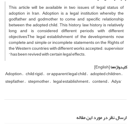
This article
will be available
in
two issues
of legal
status of
adoption
in Iran.
Adoption
is a legal
institution
whereby the
godfather
and
godmother
to
come
and
specific relationship
between the
adopted child
.
This
history,
law
,
history
is
relatively
long
and
is
considered
different periods
with
different
objectives
The
legal
establishment of
the
developments
now
complete
and
simple
or
incomplete
statements
on the Rights of
the Western countries
with
different
works
accepted.
supervisor
"
has
been revived
with
certain
legal effects
.
کلیدواژه‌ها
[English]
Adoption
child rigid
or apparent legal child
adopted children
stepfather
stepmother
legal establishment
contend
Adya’
ارسال نظر در مورد این مقاله