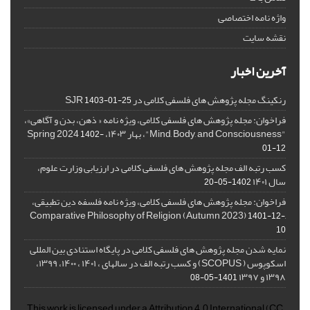
واژه نامه اختصاصی
نقشه سایت
آخرین اخبار
رنکینگ مجله پژوهش های فلسفی کلامی در SJR
1403-01-25
فراخوان: مجله پژوهش های فلسفی کلامی، ویژه نامه « ذهن، بدن و آگاهی»،
"Mind, Body, and Consciousness"، بهار ۱۴۰۳، Spring 2024
1402-
01-12
کسب رتبه الف مجله پژوهش های فلسفی کلامی در ارزیابی وزارت علوم،
سال ۱۴۰۱
1402-05-20
فراخوان: مجله پژوهش های فلسفی کلامی، ویژه نامه فلسفه دین تطبیقی،
,Comparative Philosophy of Religion (Autumn 2023)
1401-12-
10
نمایه شدن مجله پژوهش های فلسفی کلامی در پایگاه استنادی بین المللی
اسکوپوس ( SCOPUS) و کسب رتبه الف در سالهای ، ۱۴۰۱ ، ۱۴۰۰، ۱۳۹۹،
۱۳۹۸ و ۱۳۹۷
1401-05-08
This work is licensed under a
Attribution 4.0 International
(CC