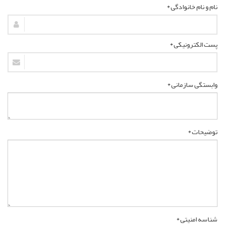
نام و نام خانوادگی *
پست الکترونیکی *
وابستگی سازمانی *
توضیحات *
شناسه امنیتی *