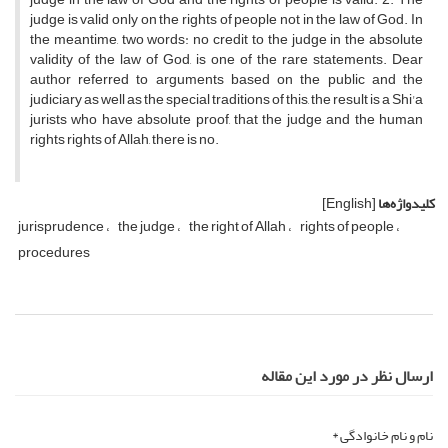
judge is valid only on the rights of people not in the law of God.
In
the meantime, two words: no credit to the judge in the absolute
validity of the law of God, is one of the rare statements.
Dear
author referred to arguments based on the public and the
judiciary as well as the special traditions of this, the result is a Shi'a
jurists who have absolute proof, that the judge and the human
rights rights of Allah, there is no.
کلیدواژه‌ها
[English]
jurisprudence
the judge
the right of Allah
rights of people
procedures
ارسال نظر در مورد این مقاله
نام و نام خانوادگی *