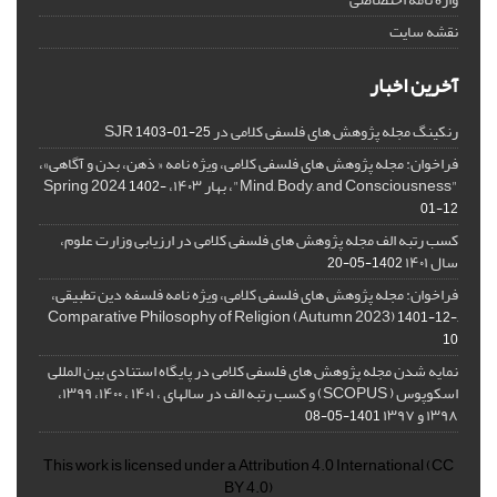
نقشه سایت
آخرین اخبار
رنکینگ مجله پژوهش های فلسفی کلامی در SJR
1403-01-25
فراخوان: مجله پژوهش های فلسفی کلامی، ویژه نامه « ذهن، بدن و آگاهی»،
"Mind, Body, and Consciousness"، بهار ۱۴۰۳، Spring 2024
1402-
01-12
کسب رتبه الف مجله پژوهش های فلسفی کلامی در ارزیابی وزارت علوم،
سال ۱۴۰۱
1402-05-20
فراخوان: مجله پژوهش های فلسفی کلامی، ویژه نامه فلسفه دین تطبیقی،
,Comparative Philosophy of Religion (Autumn 2023)
1401-12-
10
نمایه شدن مجله پژوهش های فلسفی کلامی در پایگاه استنادی بین المللی
اسکوپوس ( SCOPUS) و کسب رتبه الف در سالهای ، ۱۴۰۱ ، ۱۴۰۰، ۱۳۹۹،
۱۳۹۸ و ۱۳۹۷
1401-05-08
This work is licensed under a
Attribution 4.0 International
(CC
BY 4.0)