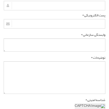
پست الکترونیکی *
وابستگی سازمانی *
توضیحات *
شناسه امنیتی *