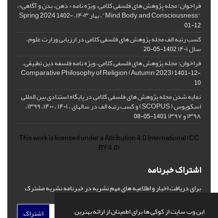
فراخوان: مجله پژوهش های فلسفی کلامی، ویژه نامه « ذهن، بدن و آگاهی»،
"Mind, Body, and Consciousness"، بهار ۱۴۰۳، Spring 2024
1402-
01-12
کسب رتبه الف مجله پژوهش های فلسفی کلامی در ارزیابی وزارت علوم،
سال ۱۴۰۱
1402-05-20
فراخوان: مجله پژوهش های فلسفی کلامی، ویژه نامه فلسفه دین تطبیقی،
,Comparative Philosophy of Religion (Autumn 2023)
1401-12-
10
نمایه شدن مجله پژوهش های فلسفی کلامی در پایگاه استنادی بین المللی
اسکوپوس ( SCOPUS) و کسب رتبه الف در سالهای ، ۱۴۰۱ ، ۱۴۰۰، ۱۳۹۹،
۱۳۹۸ و ۱۳۹۷
1401-05-08
This work is licensed under a
Attribution 4.0 International
(CC
BY 4.0)
اشتراک خبرنامه
برای دریافت اخبار و اطلاعیه های مهم نشریه در خبرنامه نشریه مشترک
شوید.
این وب سایت از کوکی ها برای اطمینان از ارائه بهترین
اشتراک