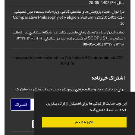
سال ۱۴۰۱
1402-05-20
فراخوان: مجله پژوهش های فلسفی کلامی، ویژه نامه فلسفه دین تطبیقی،
,Comparative Philosophy of Religion (Autumn 2023)
1401-12-
10
نمایه شدن مجله پژوهش های فلسفی کلامی در پایگاه استنادی بین المللی
اسکوپوس ( SCOPUS) و کسب رتبه الف در سالهای ، ۱۴۰۱ ، ۱۴۰۰، ۱۳۹۹،
۱۳۹۸ و ۱۳۹۷
1401-05-08
This work is licensed under a
Attribution 4.0 International
(CC
BY 4.0)
اشتراک خبرنامه
برای دریافت اخبار و اطلاعیه های مهم نشریه در خبرنامه نشریه مشترک
شوید.
این وب سایت از کوکی ها برای اطمینان از ارائه بهترین
اشتراک
خدمات استفاده می کند.
متوجه شدم