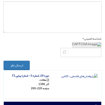
شناسه امنیتی *
ارسال نظر
دوره 19، شماره 3 - شماره پیاپی 73
مقالات
آذر 1396
صفحه
200-220