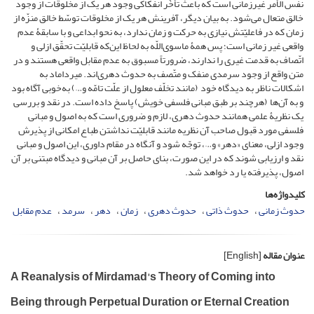
نفس الأمر غیرزمانی است که باعث تأخّر انفکاکی وجود هر یک از مخلوقات از وجود
خالق متعال می‌شود. به بیان دیگر، آفرینش هر یک از مخلوقات توسّط خالق منزّه از
زمان که در فاعلیّتش نیازی به حرکت و زمان ندارد، به نحو ابداعی و با سابقۀ عدم
واقعی غیر زمانی است؛ پس همۀ ماسو‌ی‌اللّه به لحاظ این‌که قابلیّت تحقّق ازلی و
اتّصاف به قدمت غیری را ندارند، ضرورتاً مسبوق به عدم مقابل واقعی هستند و در
متن واقع از وجود سرمدی منفک و متّصف به حدوث دهری‌اند. میرداماد به
اشکالات ناظر به دیدگاه خود (مانند تخلّف معلول از علّت تامّه و…) به‌خوبی آگاه بود
و به آن‌ها (هرچند بر طبق مبانی فلسفی خویش) پاسخ داده است. در نقد و بررسی
یک نظریۀ علمی همانند حدوث دهری، لازم و ضروری است که به اصول و مبانی
فلسفی مورد قبول صاحب آن نظریه مانند قابلیّت نداشتن طباع امکانی از پذیرش
وجود ازلی، معنای «دهر» و…، توجّه شود و آنگاه در مقام داوری، این اصول و مبانی
نقد و ارزیابی شوند که در این صورت، بنای حاصل بر آن مبانی و دیدگاه مبتنی بر آن
اصول، پذیرفته یا رد خواهد شد.
کلیدواژه‌ها
حدوث زمانی
حدوث ذاتی
حدوث دهری
زمان
دهر
سرمد
عدم مقابل
عنوان مقاله
[English]
A Reanalysis of Mirdamad's Theory of Coming into
Being through Perpetual Duration or Eternal Creation