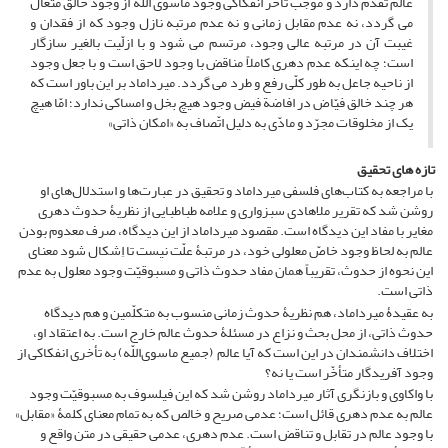
عالم تقدّم دارد و موجب تأخّر انفکاکی وجود ماسوی الله از وجود خالق متعال
می گردد، نه عدم مقابل زمانی و نه عدم مرتبه نازل وجود که از فقدان و
غیبت آن در مرتبه عالی وجود، مرتسم می شود و با ازلّیت بالغیر سازگار
است؛ چه اینکه عدم دهری کاملاً مناقض با وجود لاحق است و با جعل وجود
از ناحیه جاعل به طور کلّی رفع و طرد می گردد. میرداماد بر این باور است که
هر چند خالق فیّاض در افاضة فیض وجود هیچ بخل و امساکی ندارد؛ امّا هیچ
یک از مخلوقات مجرّد و مادّی به دلیل اتّصاف به «امکان ذاتی»
تازه های تحقیق
با مراجعه به کتاب‌های فلسفی میرداماد و تحقیق در عبارت‌ها و استدلال‌های او
روشن شد که تقریر ملاهادی سبزواری و علامه طباطبایی از نظریۀ حدوث دهری
مغایر با مفاد این دیدگاه است. مقصود میرداماد از این دیدگاه، صرف معدوم بودن
عالم به لحاظ وجود خاصّ معلولی خود، در مرتبۀ علّت نیست تا اِشکال شود معنای
این نحوه از حدوث، تقریباً همان مفاد حدوث ذاتی و مسبوقیّت وجود معلول به عدم
ذاتی است.
به عقیدۀ میرداماد، هم نظریۀ حدوث زمانی منسوب به متکلّمین و هم دیدگاه
حدوث ذاتی، از محل بحث و نزاع در مسئلۀ حدوث عالم خارج است. به اعتقاد او،
اختلاف دانشمندان در این است که آیا عالم (جمیع ماسوی‌اللّه) به تأخری انفکاکی از
وجود آفریدگار متأخّر است یا نه؟
با واکاوی و بازنگری آثار میرداماد روشن شد که این فیلسوف به مسبوقیّت وجود
عالم به عدم دهری قائل است؛ عدمی صریح و خالص که به تمام معنای کلمۀ «مقابل»
با وجود عالم در تقابل و تناقض است. عدم دهری، عدمی حقیقی در متن واقع و