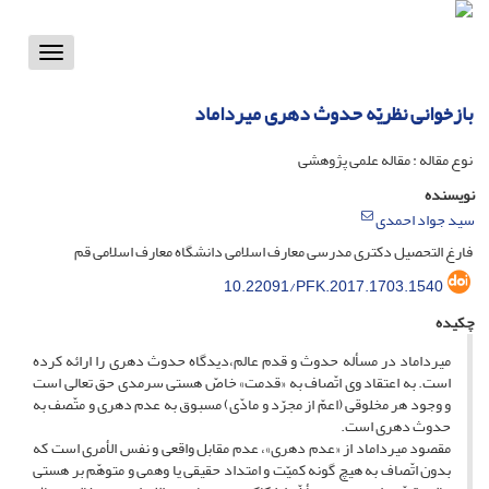
Toggle
vigation
بازخوانی نظریّه حدوث دهری میرداماد
نوع مقاله : مقاله علمی پژوهشی
نویسنده
سید جواد احمدی
فارغ التحصیل دکتری مدرسی معارف اسلامی دانشگاه معارف اسلامی قم
10.22091/PFK.2017.1703.1540
چکیده
میرداماد در مسأله حدوث و قدم عالم،‌دیدگاه حدوث دهری را ارائه کرده
است. به اعتقاد وی اتّصاف به «قدمت» خاصّ هستی سرمدی حق تعالی است
و وجود هر مخلوقی (اعمّ از مجرّد و مادّی) مسبوق به عدم دهری و متّصف به
حدوث دهری است.
مقصود میرداماد از «عدم دهری»، عدم مقابل واقعی و نفس الأمری است که
بدون اتّصاف به هیچ گونه کمیّت و امتداد حقیقی یا وهمی و متوهّم بر هستی