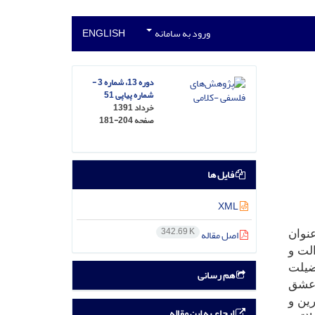
ورود به سامانه
ENGLISH
دوره 13، شماره 3 -
شماره پیاپی 51
خرداد 1391
صفحه
181-204
فایل ها
XML
342.69 K
اصل مقاله
نوان
لت و
فضیلت
هم رسانی
ن عشق
ین و
ارجاع به این مقاله