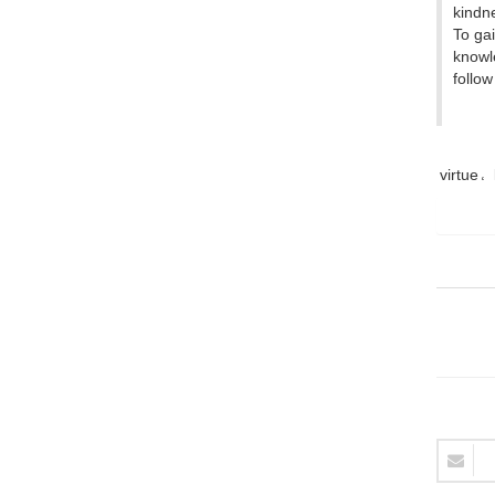
kindne
To gai
knowle
follow
virtue