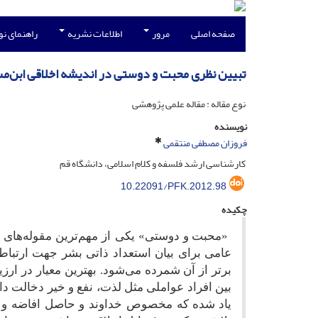
صفحه اصلی
مرور
اطلاعات نشریه
راهنمای ن
تبیین نظری محبت و دوستی در اندیشه اخلاقی ابن‌م
نوع مقاله : مقاله علمی پژوهشی
نویسنده
فروزان مصطفی منتقمی
کارشناسی ارشد فلسفه و کلام اسلامی، دانشگاه قم
10.22091/PFK.2012.98
چکیده
«محبت و دوستی» یکی از مهم‌ترین مقوله‌های 
عامی برای بیان استعداد ذاتی بشر جهت ارتبا
برتر از آن شمرده می‌شود. بهترین معیار در ارز
بین افراد عواملی مثل لذت، نفع و خیر دخالت د
یاد
شده که مخصوص خداوند و حاصل افاضه و القا