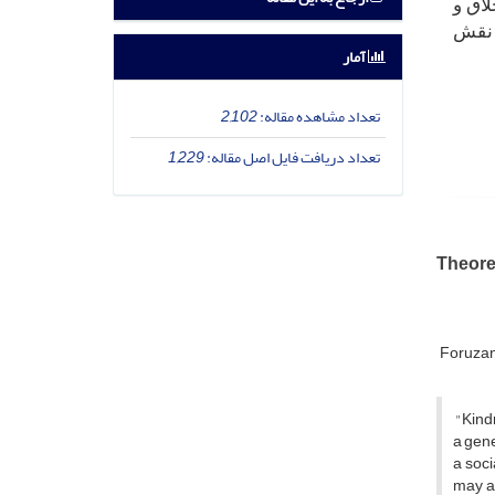
اق و
 نقش
آمار
تعداد مشاهده مقاله:
2,102
تعداد دریافت فایل اصل مقاله:
1,229
Theore
Foruzan
"Kindn
a gene
a soci
may ap