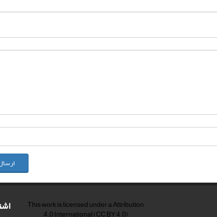
ارسال
اشت
This work is licensed under a
Attribution
4.0 International
(CC BY 4.0)