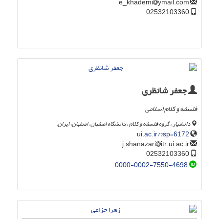
ymail.com
e_khademi
02532103360
جعفر شانظری
فلسفه و کلام اسلامی
دانشیار ، گروه فلسفه و کلام ، دانشگاه اصفهان، اصفهان، ایران.
ui.ac.ir/?sp=6172
itr.ui.ac.ir
j.shanazari
02532103360
0000-0002-7550-4698