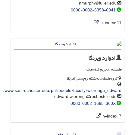
fuller.edu
nmurphy
0000-0002-6358-0941
h-index:
11
ادوارد ویرنگا
فلسفه ، دین و کلاسیک
گروه فلسفه، دانشگاه روچستر، آمریکا
www.sas.rochester.edu/phl/people/faculty/wierenga_edward/
rochester.edu
edward.wierenga
0000-0002-1665-360X
h-index:
7