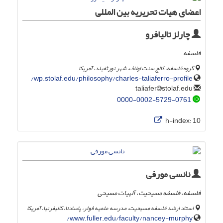
اعضای هیات تحریریه بین المللی
چارلز تالیافرو
فلسفه
گروه فلسفه، کالج سنت اولاف. شهر نورثفیلد، آمریکا
wp.stolaf.edu/philosophy/charles-taliaferro-profile/
stolaf.edu
taliafer
0000-0002-5729-0761
h-index:
10
نانسی مورفی
فلسفه، فلسفه مسیحیت، آلهیات مسیحی
استاد ارشد فلسفه مسیحیت، مدرسه علمیه فولر، پاسادنا، کالیفرنیا، آمریکا
www.fuller.edu/faculty/nancey-murphy/