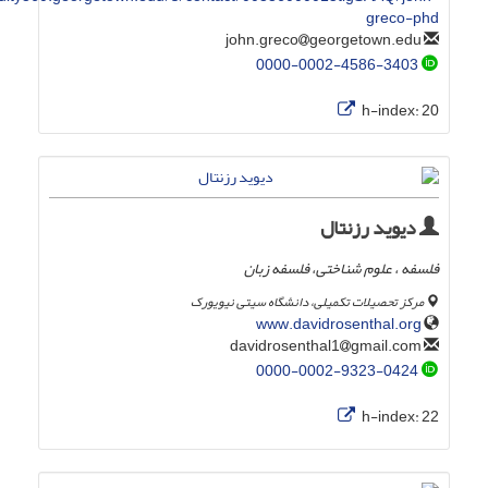
greco-phd
georgetown.edu
john.greco
0000-0002-4586-3403
h-index:
20
دیوید رزنتال
فلسفه ، علوم شناختی، فلسفه زبان
مرکز تحصیلات تکمیلی، دانشگاه سیتی نیویورک
www.davidrosenthal.org
gmail.com
davidrosenthal1
0000-0002-9323-0424
h-index:
22