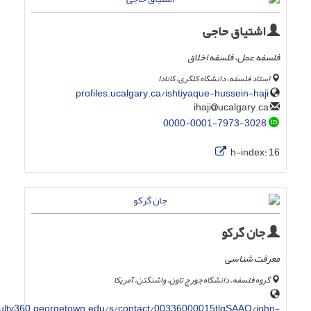
اشتیاق حاجی
فلسفه عمل، فلسفه اخلاق
استاد فلسفه، دانشگاه کلگری، کانادا
profiles.ucalgary.ca/ishtiyaque-hussein-haji
ucalgary.ca
ihaji
0000-0001-7973-3028
h-index:
16
جان گرکو
معرفت شناسی
گروه فلسفه، دانشگاه جورج تاون، واشنگتن، آمریکا
ulty360.georgetown.edu/s/contact/00336000015tlgSAAQ/john-