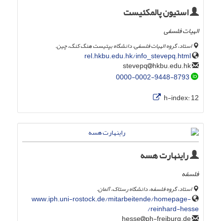
استیون پالمکئیست
الهیات فلسفی
استاد، گروه الهیات فلسفی، دانشگاه بپتیست هنگ کنگ، چین.
rel.hkbu.edu.hk/info_stevepq.html
hkbu.edu.hk
stevepq
0000-0002-9448-8793
h-index:
12
راینهارت هسه
فلسفه
استاد، گروه فلسفه، دانشگاه رستاک، آلمان.
www.iph.uni-rostock.de/mitarbeitende/homepage-
reinhard-hesse/
ph-freiburg.de
hesse