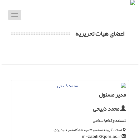
Toggle
vigation
اعضای هیات تحریریه
مدیر مسئول
محمد ذبیحی
فلسفه و کلام اسلامی
استاد، گروه فلسفه و کلام ،دانشگاه قم، قم، ایران.
qom.ac.ir
m-zabihi