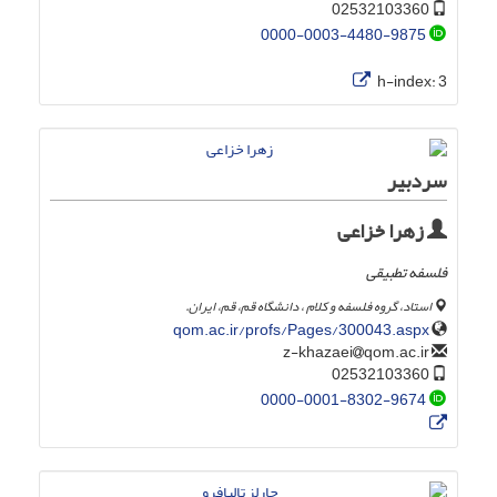
02532103360
0000-0003-4480-9875
h-index:
3
سردبیر
زهرا خزاعی
فلسفه تطبیقی
استاد، گروه فلسفه و کلام ، دانشگاه قم، قم، ایران.
qom.ac.ir/profs/Pages/300043.aspx
qom.ac.ir
z-khazaei
02532103360
0000-0001-8302-9674