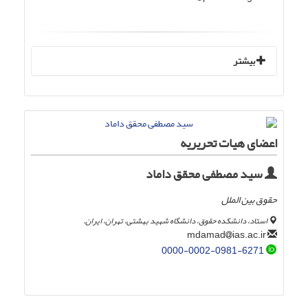
بیشتر
اعضای هیات تحریریه
سید مصطفی محقق داماد
حقوق بین الملل
استاد، دانشکده حقوق، دانشگاه شهید بهشتی، تهران، ایران.
ias.ac.ir
mdamad
0000-0002-0981-6271