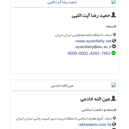
حمید رضا آیت اللهی
فلسفه
استاد، دانشگاه علامه طباطبایی، تهران، ایران.
www.ayatollahy.net/
atu.ac.ir
ayatollahy
0000-0002-4392-7952
عین الله خادمی
فلسفه و حکمت اسلامی
استاد ، گروه معارف اسلامی ،دانشگاه تربیت دبیر شهید رجایی، تهران، ایران.
ekhademi.com/fa/