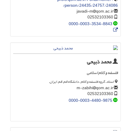
person/24435/24757/24086/
qom.ac.ir
javadi-m
02532103360
0000-0003-3534-8843
محمد ذبیحی
فلسفه و کلام اسلامی
استاد، گروه فلسفه و کلام ، دانشگاه قم، قم، ایران.
qom.ac.ir
m-zabihi
02532103360
0000-0003-4480-9875