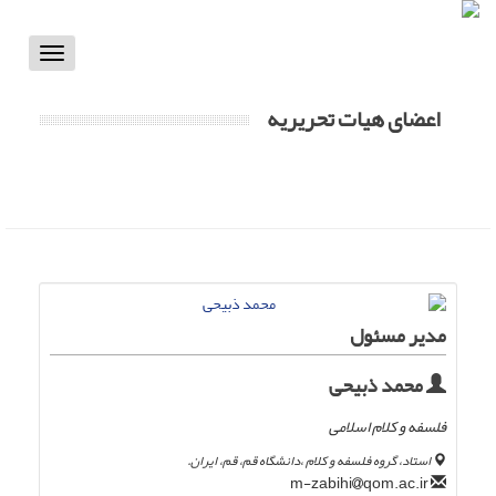
Toggle
vigation
اعضای هیات تحریریه
مدیر مسئول
محمد ذبیحی
فلسفه و کلام اسلامی
استاد، گروه فلسفه و کلام ،دانشگاه قم، قم، ایران.
qom.ac.ir
m-zabihi