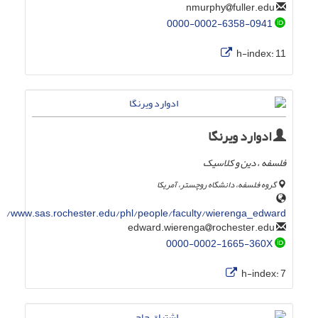
fuller.edu
nmurphy
0000-0002-6358-0941
h-index:
11
ادوارد ویرنگا
فلسفه ، دین و کلاسیک
گروه فلسفه، دانشگاه روچستر، آمریکا
www.sas.rochester.edu/phl/people/faculty/wierenga_edward/
rochester.edu
edward.wierenga
0000-0002-1665-360X
h-index:
7