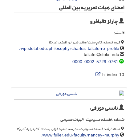
اعضای هیات تحریریه بین المللی
چارلز تالیافرو
فلسفه
گروه فلسفه، کالج سنت اولاف. شهر نورثفیلد، آمریکا
wp.stolaf.edu/philosophy/charles-taliaferro-profile/
stolaf.edu
taliafer
0000-0002-5729-0761
h-index:
10
نانسی مورفی
فلسفه، فلسفه مسیحیت، آلهیات مسیحی
استاد ارشد فلسفه مسیحیت، مدرسه علمیه فولر، پاسادنا، کالیفرنیا، آمریکا
www.fuller.edu/faculty/nancey-murphy/