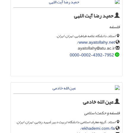
حمید رضا آیت اللهی
فلسفه
استاد، دانشگاه علامه طباطبایی، تهران، ایران.
www.ayatollahy.net/
atu.ac.ir
ayatollahy
0000-0002-4392-7952
عین الله خادمی
فلسفه و حکمت اسلامی
استاد ، گروه معارف اسلامی ،دانشگاه تربیت دبیر شهید رجایی، تهران، ایران.
ekhademi.com/fa/