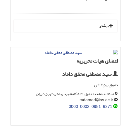
بیشتر
اعضای هیات تحریریه
سید مصطفی محقق داماد
حقوق بین الملل
استاد، دانشکده حقوق، دانشگاه شهید بهشتی، تهران، ایران.
ias.ac.ir
mdamad
0000-0002-0981-6271