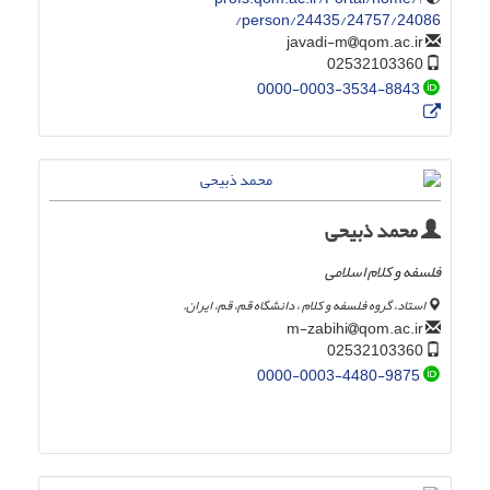
person/24435/24757/24086/
qom.ac.ir
javadi-m
02532103360
0000-0003-3534-8843
محمد ذبیحی
فلسفه و کلام اسلامی
استاد، گروه فلسفه و کلام ، دانشگاه قم، قم، ایران.
qom.ac.ir
m-zabihi
02532103360
0000-0003-4480-9875