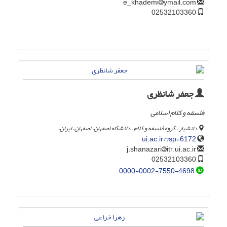
ymail.com
e_khademi
02532103360
جعفر شانظری
فلسفه و کلام اسلامی
دانشیار ، گروه فلسفه و کلام ، دانشگاه اصفهان، اصفهان، ایران.
ui.ac.ir/?sp=6172
itr.ui.ac.ir
j.shanazari
02532103360
0000-0002-7550-4698