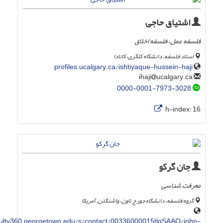
اشتیاق حاجی
فلسفه عمل، فلسفه اخلاق
استاد فلسفه، دانشگاه کلگری، کانادا
profiles.ucalgary.ca/ishtiyaque-hussein-haji
ucalgary.ca
ihaji
0000-0001-7973-3028
h-index:
16
جان گرکو
معرفت شناسی
گروه فلسفه، دانشگاه جورج تاون، واشنگتن، آمریکا
ulty360.georgetown.edu/s/contact/00336000015tlgSAAQ/john-