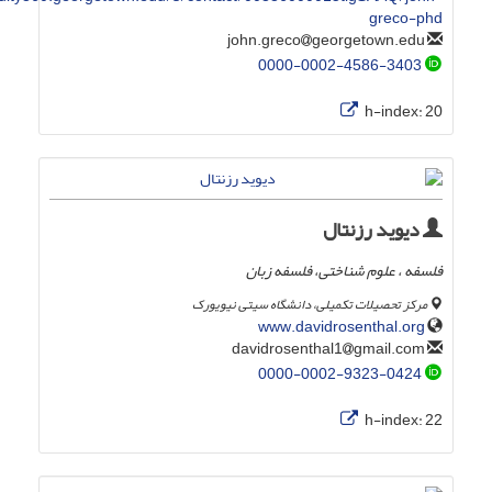
greco-phd
georgetown.edu
john.greco
0000-0002-4586-3403
h-index:
20
دیوید رزنتال
فلسفه ، علوم شناختی، فلسفه زبان
مرکز تحصیلات تکمیلی، دانشگاه سیتی نیویورک
www.davidrosenthal.org
gmail.com
davidrosenthal1
0000-0002-9323-0424
h-index:
22