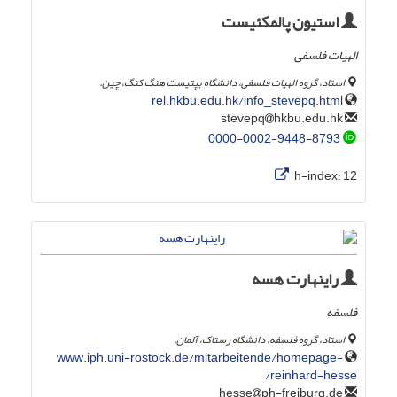
استیون پالمکئیست
الهیات فلسفی
استاد، گروه الهیات فلسفی، دانشگاه بپتیست هنگ کنگ، چین.
rel.hkbu.edu.hk/info_stevepq.html
hkbu.edu.hk
stevepq
0000-0002-9448-8793
h-index:
12
راینهارت هسه
فلسفه
استاد، گروه فلسفه، دانشگاه رستاک، آلمان.
www.iph.uni-rostock.de/mitarbeitende/homepage-
reinhard-hesse/
ph-freiburg.de
hesse