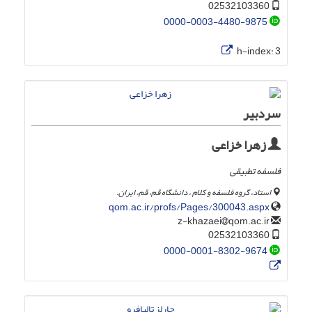
02532103360
0000-0003-4480-9875
h-index:
3
سردبیر
زهرا خزاعی
فلسفه تطبیقی
استاد، گروه فلسفه و کلام ، دانشگاه قم، قم، ایران.
qom.ac.ir/profs/Pages/300043.aspx
qom.ac.ir
z-khazaei
02532103360
0000-0001-8302-9674