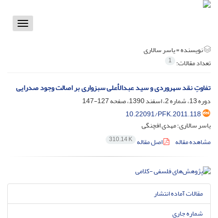
Toggle
vigation
نویسنده =
یاسر سالاری
1
تعداد مقالات:
تفاوتِ نقد سهروردی و سید عبدالأعلی سبزواری بر اصالت وجود صدرایی
دوره 13، شماره 2، اسفند 1390، صفحه
127-147
10.22091/PFK.2011.118
یاسر سالاری؛ مهدی افچنگی
310.14 K
مشاهده مقاله
اصل مقاله
مقالات آماده انتشار
شماره جاری