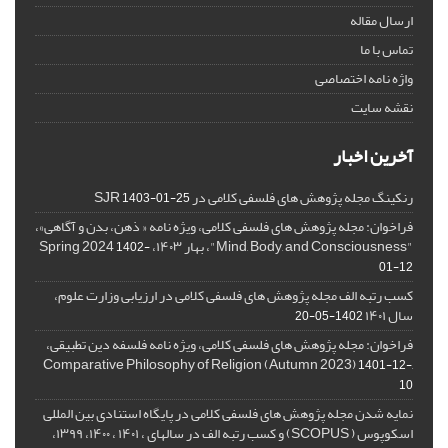
ارسال مقاله
تماس با ما
واژه نامه اختصاصی
نقشه سایت
آخرین اخبار
رنکینگ مجله پژوهش های فلسفی کلامی در SJR
1403-01-25
فراخوان: مجله پژوهش های فلسفی کلامی، ویژه نامه « ذهن، بدن و آگاهی»،
"Mind, Body, and Consciousness"، بهار ۱۴۰۳، Spring 2024
1402-
01-12
کسب رتبه الف مجله پژوهش های فلسفی کلامی در ارزیابی وزارت علوم،
سال ۱۴۰۱
1402-05-20
فراخوان: مجله پژوهش های فلسفی کلامی، ویژه نامه فلسفه دین تطبیقی،
,Comparative Philosophy of Religion (Autumn 2023)
1401-12-
10
نمایه شدن مجله پژوهش های فلسفی کلامی در پایگاه استنادی بین المللی
اسکوپوس ( SCOPUS) و کسب رتبه الف در سالهای ، ۱۴۰۱ ، ۱۴۰۰، ۱۳۹۹،