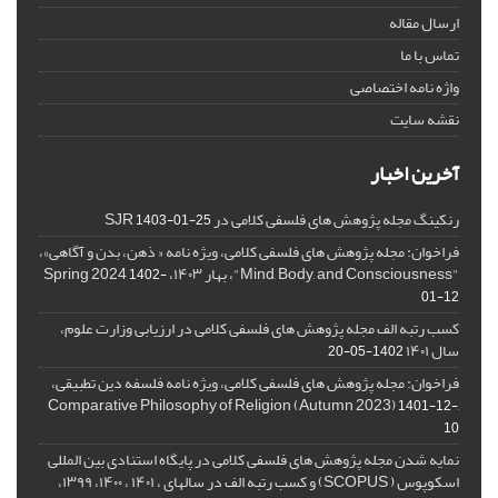
ارسال مقاله
تماس با ما
واژه نامه اختصاصی
نقشه سایت
آخرین اخبار
رنکینگ مجله پژوهش های فلسفی کلامی در SJR
1403-01-25
فراخوان: مجله پژوهش های فلسفی کلامی، ویژه نامه « ذهن، بدن و آگاهی»،
"Mind, Body, and Consciousness"، بهار ۱۴۰۳، Spring 2024
1402-
01-12
کسب رتبه الف مجله پژوهش های فلسفی کلامی در ارزیابی وزارت علوم،
سال ۱۴۰۱
1402-05-20
فراخوان: مجله پژوهش های فلسفی کلامی، ویژه نامه فلسفه دین تطبیقی،
,Comparative Philosophy of Religion (Autumn 2023)
1401-12-
10
نمایه شدن مجله پژوهش های فلسفی کلامی در پایگاه استنادی بین المللی
اسکوپوس ( SCOPUS) و کسب رتبه الف در سالهای ، ۱۴۰۱ ، ۱۴۰۰، ۱۳۹۹،