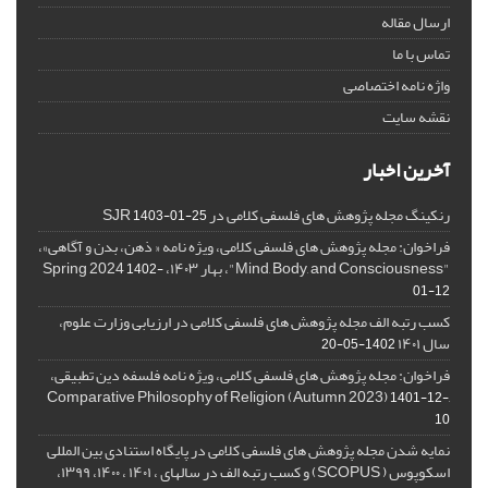
ارسال مقاله
تماس با ما
واژه نامه اختصاصی
نقشه سایت
آخرین اخبار
رنکینگ مجله پژوهش های فلسفی کلامی در SJR
1403-01-25
فراخوان: مجله پژوهش های فلسفی کلامی، ویژه نامه « ذهن، بدن و آگاهی»،
"Mind, Body, and Consciousness"، بهار ۱۴۰۳، Spring 2024
1402-
01-12
کسب رتبه الف مجله پژوهش های فلسفی کلامی در ارزیابی وزارت علوم،
سال ۱۴۰۱
1402-05-20
فراخوان: مجله پژوهش های فلسفی کلامی، ویژه نامه فلسفه دین تطبیقی،
,Comparative Philosophy of Religion (Autumn 2023)
1401-12-
10
نمایه شدن مجله پژوهش های فلسفی کلامی در پایگاه استنادی بین المللی
اسکوپوس ( SCOPUS) و کسب رتبه الف در سالهای ، ۱۴۰۱ ، ۱۴۰۰، ۱۳۹۹،