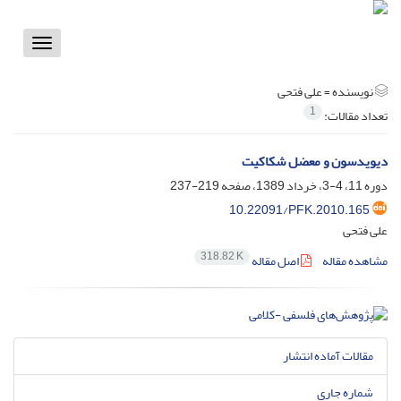
Toggle
vigation
نویسنده =
علی فتحی
1
تعداد مقالات:
دیویدسون و معضل شکاکیت
دوره 11، 4-3، خرداد 1389، صفحه
219-237
10.22091/PFK.2010.165
علی فتحی
318.82 K
مشاهده مقاله
اصل مقاله
مقالات آماده انتشار
شماره جاری