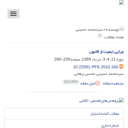
Toggle
vigation
نویسنده =
سیدمحمد حسینی
1
تعداد مقالات:
چرایی تبعیت از قانون
دوره 11، 4-3، خرداد 1389، صفحه
239-260
10.22091/PFK.2010.166
سیدمحمد حسینی؛ محسن برهانی
324.09 K
مشاهده مقاله
اصل مقاله
مقالات آماده انتشار
شماره جاری