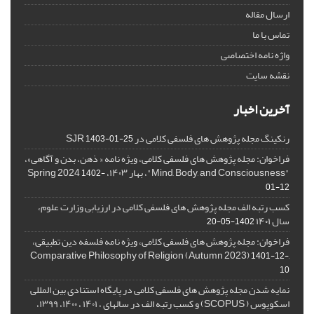
ارسال مقاله
تماس با ما
واژه نامه اختصاصی
نقشه سایت
آخرین اخبار
رنکینگ مجله پژوهش های فلسفی کلامی در SJR
1403-01-25
فراخوان: مجله پژوهش های فلسفی کلامی، ویژه نامه « ذهن، بدن و آگاهی»،
"Mind, Body, and Consciousness"، بهار ۱۴۰۳، Spring 2024
1402-
01-12
کسب رتبه الف مجله پژوهش های فلسفی کلامی در ارزیابی وزارت علوم،
سال ۱۴۰۱
1402-05-20
فراخوان: مجله پژوهش های فلسفی کلامی، ویژه نامه فلسفه دین تطبیقی،
,Comparative Philosophy of Religion (Autumn 2023)
1401-12-
10
نمایه شدن مجله پژوهش های فلسفی کلامی در پایگاه استنادی بین المللی
اسکوپوس ( SCOPUS) و کسب رتبه الف در سالهای ، ۱۴۰۱ ، ۱۴۰۰، ۱۳۹۹،