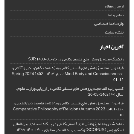
ارسال مقاله
تماس با ما
واژه نامه اختصاصی
نقشه سایت
آخرین اخبار
رنکینگ مجله پژوهش های فلسفی کلامی در SJR
1403-01-25
فراخوان: مجله پژوهش های فلسفی کلامی، ویژه نامه « ذهن، بدن و آگاهی»،
"Mind, Body, and Consciousness"، بهار ۱۴۰۳، Spring 2024
1402-
01-12
کسب رتبه الف مجله پژوهش های فلسفی کلامی در ارزیابی وزارت علوم،
سال ۱۴۰۱
1402-05-20
فراخوان: مجله پژوهش های فلسفی کلامی، ویژه نامه فلسفه دین تطبیقی،
,Comparative Philosophy of Religion (Autumn 2023)
1401-12-
10
نمایه شدن مجله پژوهش های فلسفی کلامی در پایگاه استنادی بین المللی
اسکوپوس ( SCOPUS) و کسب رتبه الف در سالهای ، ۱۴۰۱ ، ۱۴۰۰، ۱۳۹۹،