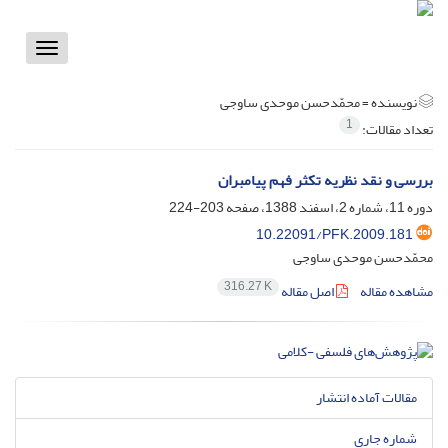
Toggle
vigation
نویسنده =
محمّدحسن موحدی ساوجی
1
تعداد مقالات:
بررسی و نقد نظریه تکثر فهم پیامبران
دوره 11، شماره 2، اسفند 1388، صفحه
203-224
10.22091/PFK.2009.181
محمّدحسن موحدی ساوجی
316.27 K
مشاهده مقاله
اصل مقاله
مقالات آماده انتشار
شماره جاری