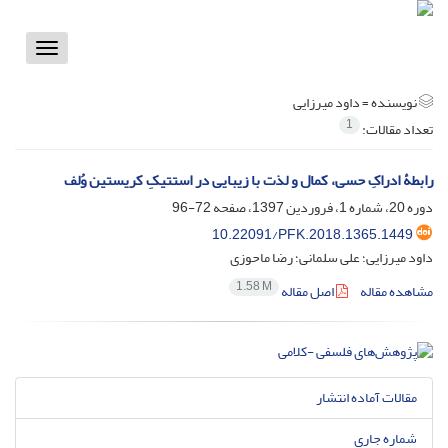
Toggle
vigation
نویسنده =
داود میرزایی
1
تعداد مقالات:
رابطۀ ادراکِ حسی، کمال و لذت با زیبایی در استتیکِ کریستین وُلف
دوره 20، شماره 1، فروردین 1397، صفحه
72-96
10.22091/PFK.2018.1365.1449
داود میرزایی؛ علی سلمانی؛ رضا ماحوزی
1.58 M
مشاهده مقاله
اصل مقاله
مقالات آماده انتشار
شماره جاری