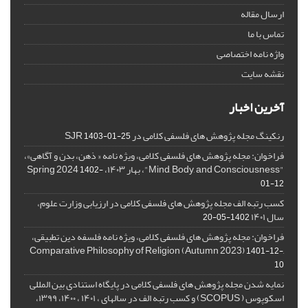
ارسال مقاله
تماس با ما
واژه نامه اختصاصی
نقشه سایت
آخرین اخبار
رنکینگ مجله پژوهش های فلسفی کلامی در SJR
1403-01-25
فراخوان: مجله پژوهش های فلسفی کلامی، ویژه نامه « ذهن، بدن و آگاهی»،
"Mind, Body, and Consciousness"، بهار ۱۴۰۳، Spring 2024
1402-
01-12
کسب رتبه الف مجله پژوهش های فلسفی کلامی در ارزیابی وزارت علوم،
سال ۱۴۰۱
1402-05-20
فراخوان: مجله پژوهش های فلسفی کلامی، ویژه نامه فلسفه دین تطبیقی،
,Comparative Philosophy of Religion (Autumn 2023)
1401-12-
10
نمایه شدن مجله پژوهش های فلسفی کلامی در پایگاه استنادی بین المللی
اسکوپوس ( SCOPUS) و کسب رتبه الف در سالهای ، ۱۴۰۱ ، ۱۴۰۰، ۱۳۹۹،