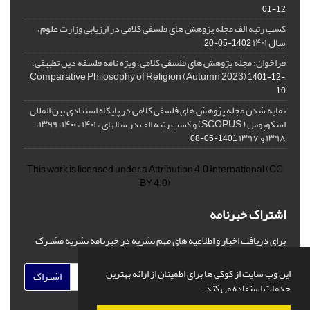
01-12
کسب رتبه الف مجله پژوهش های فلسفی کلامی در ارزیابی وزارت علوم،
سال ۱۴۰۱
1402-05-20
فراخوان: مجله پژوهش های فلسفی کلامی، ویژه نامه فلسفه دین تطبیقی،
,Comparative Philosophy of Religion (Autumn 2023)
1401-12-
10
نمایه شدن مجله پژوهش های فلسفی کلامی در پایگاه استنادی بین المللی
اسکوپوس ( SCOPUS) و کسب رتبه الف در سالهای ، ۱۴۰۱ ، ۱۴۰۰، ۱۳۹۹،
۱۳۹۸ و ۱۳۹۷
1401-05-08
This work is licensed under a
Attribution 4.0 International
(CC
BY 4.0)
اشتراک خبرنامه
برای دریافت اخبار و اطلاعیه های مهم نشریه در خبرنامه نشریه مشترک
شوید.
این وب سایت از کوکی ها برای اطمینان از ارائه بهترین
اشتراک
خدمات استفاده می کند.