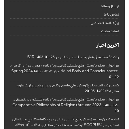
ارسال مقاله
تماس با ما
واژه نامه اختصاصی
نقشه سایت
آخرین اخبار
رنکینگ مجله پژوهش های فلسفی کلامی در SJR
1403-01-25
فراخوان: مجله پژوهش های فلسفی کلامی، ویژه نامه « ذهن، بدن و آگاهی»،
"Mind, Body, and Consciousness"، بهار ۱۴۰۳، Spring 2024
1402-
01-12
کسب رتبه الف مجله پژوهش های فلسفی کلامی در ارزیابی وزارت علوم،
سال ۱۴۰۱
1402-05-20
فراخوان: مجله پژوهش های فلسفی کلامی، ویژه نامه فلسفه دین تطبیقی،
,Comparative Philosophy of Religion (Autumn 2023)
1401-12-
10
نمایه شدن مجله پژوهش های فلسفی کلامی در پایگاه استنادی بین المللی
اسکوپوس ( SCOPUS) و کسب رتبه الف در سالهای ، ۱۴۰۱ ، ۱۴۰۰، ۱۳۹۹،