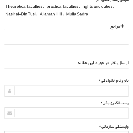
Theoretical faculties
practical faculties
rights and duties
Nasir al-Din Tusi
Allamah Hilli
Mulla Sadra
مراجع
ارسال نظر در مورد این مقاله
نام و نام خانوادگی *
پست الکترونیکی *
وابستگی سازمانی *