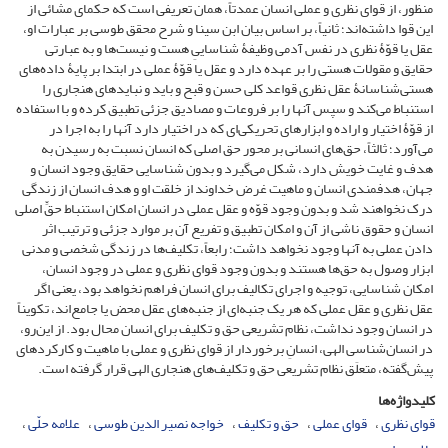
منظور‌‌، از قوای نظری و عملی انسان عمدتاً‌‌، همان تعریفی است که حکمای مشائی از
این قوا داشته‌اند؛ ثانیاً‌‌، بر اساس بیان‌ ابن‌ سینا و شرح محقق طوسی بر عبارات او،
عقل یا قوّۀ نظری در نفس آدمی وظیفۀ شناساییِ هست و نیست‌ها و به عبارتی
حقایق و مقولات هستی را بر عهده دارد و عقل یا قوّۀ عملی در ابتدا بر پایۀ داده‌های
هستی‌شناسانۀ عقل نظری قواعد کلی حسن و قبح و باید و نباید‌های هنجاری را
استنباط می‌کند و سپس آنها را بر فروعات و مصادیق جزئی تطبیق کرده و با استفاده
از قوّۀ اختیار و اراده و ابزار‌های تحریکی‌ای که در اختیار دارد آنها را به اجرا در
می‌آورد؛ ثالثاً‌‌، حق‌های انسانی بر محور حق اصلی که انسان نسبت به رسیدن به
هدف و غایت خویش دارد‌‌، شکل می‌گیرد و بدون شناسایی حقایق وجود انسان و
جهان‌‌، هدفمندی انسان و ماهیت غرض خداوند از خلقت او و هدف انسان از زندگی
درک نخواهند شد و بدون وجود قوّه و عقل عملی در انسان امکان استنباط حقِّ اصلی
انسان و حقوق ناشی از آن و امکان تطبیق و تفریع آن بر موارد جزئی و ترتیب اثر
دادن عملی به آنها وجود نخواهد داشت؛ رابعاً‌‌، تکلیف‌ها در زندگی شخصی و مدنی
ابزار وصول به حق‌ها هستند و بدون وجود قوای نظری و عملی در وجود انسان‌‌،
امکان شناسایی‌‌، توجیه و اجرای تکالیف برای انسان فراهم نخواهد بود، یعنی اگر
عقل نظری و عقل عملی که هر یک جنبه‌‌ای از جنبه‌های عقل محض یا جامع‌‌اند‌‌، تکویناً
در انسان وجود نداشت‌‌، نظام تشریعی حق و تکلیف برای انسان محال بود. از این‌رو‌‌،
در انسان‌شناسی الهی‌‌، انسانِ برخوردار از قوای نظری و عملی با ماهیت و کارکرد‌های
پیش‌گفته‌‌، متعلَق نظام تشریعی حق و تکلیف‌های هنجاری الهی قرار گرفته است.
کلیدواژه‌ها
قوای نظری‌‌
قوای عملی‌‌
حق و تکلیف‌‌
خواجه نصیر الدین طوسی‌‌
علامه حلّی‌‌