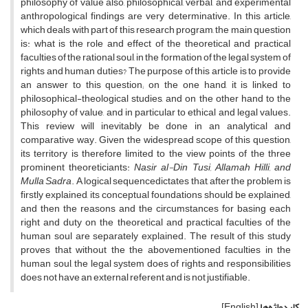
philosophy of value also, philosophical, verbal, and experimental
anthropological findings are very determinative. In this article,
which deals with part of this research program, the main question
is: what is the role and effect of the theoretical and practical
faculties of the rational soul, in the formation of the legal system of
rights and human duties? The purpose of this article is to provide
an answer to this question; on the one hand, it is linked to
philosophical-theological studies, and on the other hand to the
philosophy of value, and in particular to ethical and legal values.
This review will inevitably be done in an analytical and
comparative way. Given the widespread scope of this question,
its territory is therefore limited to the view points of the three
prominent theoreticiants:
Nasir al-Din Tusi, Allamah Hilli, and
Mulla Sadra
. A logical sequencedictates that, after the problem is
firstly explained, its conceptual foundations should be explained,
and then the reasons and the circumstances for basing each
right and duty on the theoretical and practical faculties of the
human soul are separately explained. The result of this study
proves that without the the abovementioned faculties in the
human soul, the legal system does of rights and responsibilities
does not have an external referent and is not justifiable.
کلیدواژه‌ها
[English]