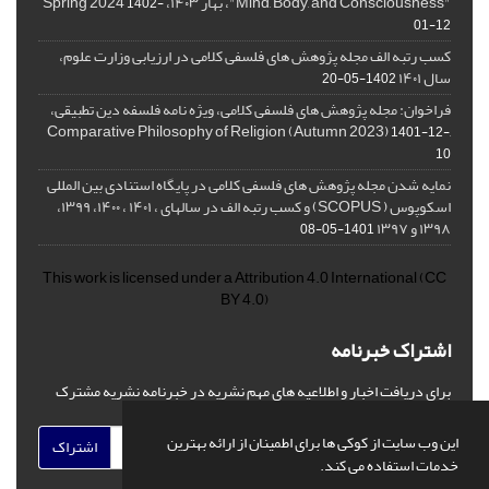
"Mind, Body, and Consciousness"، بهار ۱۴۰۳، Spring 2024
1402-
01-12
کسب رتبه الف مجله پژوهش های فلسفی کلامی در ارزیابی وزارت علوم،
سال ۱۴۰۱
1402-05-20
فراخوان: مجله پژوهش های فلسفی کلامی، ویژه نامه فلسفه دین تطبیقی،
,Comparative Philosophy of Religion (Autumn 2023)
1401-12-
10
نمایه شدن مجله پژوهش های فلسفی کلامی در پایگاه استنادی بین المللی
اسکوپوس ( SCOPUS) و کسب رتبه الف در سالهای ، ۱۴۰۱ ، ۱۴۰۰، ۱۳۹۹،
۱۳۹۸ و ۱۳۹۷
1401-05-08
This work is licensed under a
Attribution 4.0 International
(CC
BY 4.0)
اشتراک خبرنامه
برای دریافت اخبار و اطلاعیه های مهم نشریه در خبرنامه نشریه مشترک
شوید.
این وب سایت از کوکی ها برای اطمینان از ارائه بهترین
اشتراک
خدمات استفاده می کند.