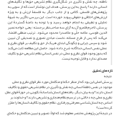
ناطقه، چه نقش و تأثیری در شکل‌‌‌‌‌گیری نظام تشریعی حق‌ها و تکلیف‌های
انسانی دارند؟ پاسخ به این پرسش، هدف این نوشتار است که از سویی به
پژوهش‌های فلسفی۔کلامی و از جانب دیگر به فلسفۀ ارزش و به‌ ‌ویژه
ارزش‌های اخلاقی و حقوقی پیوند خورده است. این بررسی ناگزیر به شیوۀ
تحلیلی و تطبیقی به انجام خواهد رسید‌ و با توجه به دامنۀ گستردۀ این
پرسش‌‌، لاجرم قلمرو آن به آرای سه صاحب‌نظر برجسته ؛ یعنی خواجه نصیر
الدین طوسی‌‌، علامه حلّی‌‌ و ملاصدرا محدود می‌شود. ترتیب منطقی اقتضاء
می‌کند که پس از طرح مسئله‌‌، نخست مبادی تصوری و تصدیقی آن تبیین
شود و سپس چرایی و چگونگی ابتنای هریک از حق و تکلیف بر قوای نظری و
عملی نفس انسانی جداگانه شرح داده شود. حاصل این مطالعه ثابت می‌کند
که بدون وجود قوای نظری و عملی در نفس انسانی نظام تشریعی حق و تکلیف
مصداق ندارد و قابل توجیه نیست.
تازه های تحقیق
نتیجه
پرسش اصلی این بود که از منظر حکما و متکلمان مورد نظر قوای نظری و عملی
موجود در نفس ناطقۀ انسانی چه نقش و تأثیری در نظام تشریعی حقوق و تکالیف
انسان دارند؟ و به بیان دیگر‌‌، یافته‌های انسان‌شناسانۀ تکوینی در حوزۀ قوای عقل
نظری و عملی چه دخالتی در ترسیم نظام هنجاری و تشریعی دارند؟ و خداوند بر
اساس چه انسان‌شناسیِ معرفتی و رفتاری، نظام حقوق و تکالیف انسان‌ها را مقرّر
کرده است؟
در نتیجۀ این پژوهش مختصر معلوم شد که اولاً‌‌، تصویر و تبیین متکلمان و حکمای