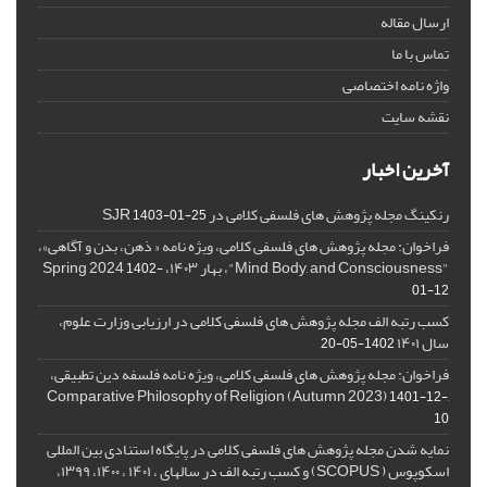
ارسال مقاله
تماس با ما
واژه نامه اختصاصی
نقشه سایت
آخرین اخبار
رنکینگ مجله پژوهش های فلسفی کلامی در SJR
1403-01-25
فراخوان: مجله پژوهش های فلسفی کلامی، ویژه نامه « ذهن، بدن و آگاهی»،
"Mind, Body, and Consciousness"، بهار ۱۴۰۳، Spring 2024
1402-
01-12
کسب رتبه الف مجله پژوهش های فلسفی کلامی در ارزیابی وزارت علوم،
سال ۱۴۰۱
1402-05-20
فراخوان: مجله پژوهش های فلسفی کلامی، ویژه نامه فلسفه دین تطبیقی،
,Comparative Philosophy of Religion (Autumn 2023)
1401-12-
10
نمایه شدن مجله پژوهش های فلسفی کلامی در پایگاه استنادی بین المللی
اسکوپوس ( SCOPUS) و کسب رتبه الف در سالهای ، ۱۴۰۱ ، ۱۴۰۰، ۱۳۹۹،