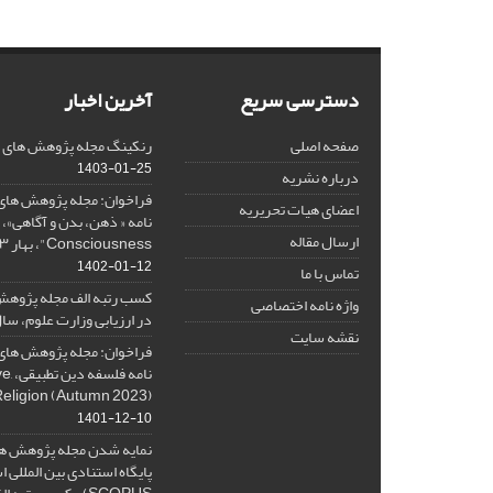
دسترسی سریع
آخرین اخبار
صفحه اصلی
رنکینگ مجله پژوهش های فلس
1403-01-25
درباره نشریه
فراخوان: مجله پژوهش های 
اعضای هیات تحریریه
ارسال مقاله
Consciousness"، بهار ۱۴۰۳، Spring 2024
1402-01-12
تماس با ما
کسب رتبه الف مجله پژوهش
واژه نامه اختصاصی
در ارزیابی وزارت علوم، سال ۰۱
نقشه سایت
فراخوان: مجله پژوهش های 
نامه 
Religion (Autumn 2023)
1401-12-10
نمایه شدن مجله پژوهش ها
پایگاه استنادی بین المللی