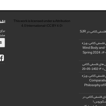
اشت
This work is licensed under a
Attribution
4.0 International
(CC BY 4.0)
برای
فی کلامی در SJR
مشت
فلسفی کلامی، ویژه
نامه « ذهن، بدن و آگاهی»، "Mind, Body, and
 های فلسفی کلامی
۱۴
1402-05-20
فلسفی کلامی، ویژه
فلسفه دین تطبیقی، ,Comparative
Philosophy of 
ی فلسفی کلامی در
 اسکوپوس (