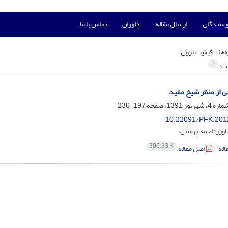
ویسندگان
ارسال مقاله
داوران
تماس با ما
‌ها =
کیفیت نزول
1
ات:
 از منظر شیخ مفید
197-230
10.22091/PFK.201
ورز؛ احمد بهشتی
306.33 K
اله
اصل مقاله