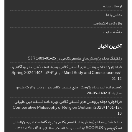
ارسال مقاله
تماس با ما
واژه نامه اختصاصی
نقشه سایت
آخرین اخبار
رنکینگ مجله پژوهش های فلسفی کلامی در SJR
1403-01-25
فراخوان: مجله پژوهش های فلسفی کلامی، ویژه نامه « ذهن، بدن و آگاهی»،
"Mind, Body, and Consciousness"، بهار ۱۴۰۳، Spring 2024
1402-
01-12
کسب رتبه الف مجله پژوهش های فلسفی کلامی در ارزیابی وزارت علوم،
سال ۱۴۰۱
1402-05-20
فراخوان: مجله پژوهش های فلسفی کلامی، ویژه نامه فلسفه دین تطبیقی،
,Comparative Philosophy of Religion (Autumn 2023)
1401-12-
10
نمایه شدن مجله پژوهش های فلسفی کلامی در پایگاه استنادی بین المللی
اسکوپوس ( SCOPUS) و کسب رتبه الف در سالهای ، ۱۴۰۱ ، ۱۴۰۰، ۱۳۹۹،