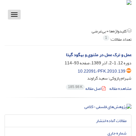
Toggle
vigation
کلیدواژه‌ها =
بی‌غرضی
1
تعداد مقالات:
عمل و ترک عمل در مثنوی و بهگود گیتا
دوره 12، 1-2، آذر 1389، صفحه
93-114
10.22091/PFK.2010.139
شهرام پازوکی؛ سعید گراوند
185.98 K
مشاهده مقاله
اصل مقاله
مقالات آماده انتشار
شماره جاری