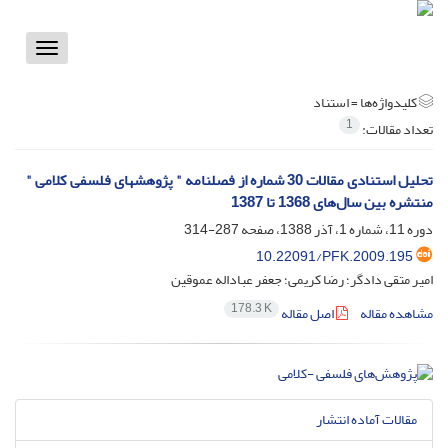
Toggle
vigation
کلیدواژه‌ها =
استناد
1
تعداد مقالات:
تحلیل استنادی مقالات 30 شماره از فصلنامه " پژوهشهای فلسفی کلامی "
منتشره بین سال‌های 1368 تا 1387
دوره 11، شماره 1، آذر 1388، صفحه
287-314
10.22091/PFK.2009.195
امیر متقی دادگر؛ رضا کریمی؛ جعفر عباداله عموقین
178.3 K
مشاهده مقاله
اصل مقاله
مقالات آماده انتشار