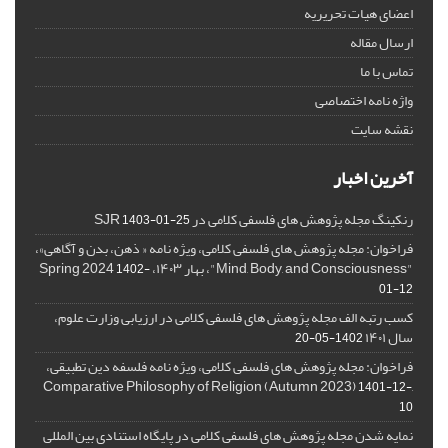
اعضای هیات تحریریه
ارسال مقاله
تماس با ما
واژه نامه اختصاصی
نقشه سایت
آخرین اخبار
رنکینگ مجله پژوهش های فلسفی کلامی در SJR
1403-01-25
فراخوان: مجله پژوهش های فلسفی کلامی، ویژه نامه « ذهن، بدن و آگاهی»،
"Mind, Body, and Consciousness"، بهار ۱۴۰۳، Spring 2024
1402-
01-12
کسب رتبه الف مجله پژوهش های فلسفی کلامی در ارزیابی وزارت علوم،
سال ۱۴۰۱
1402-05-20
فراخوان: مجله پژوهش های فلسفی کلامی، ویژه نامه فلسفه دین تطبیقی،
,Comparative Philosophy of Religion (Autumn 2023)
1401-12-
10
نمایه شدن مجله پژوهش های فلسفی کلامی در پایگاه استنادی بین المللی