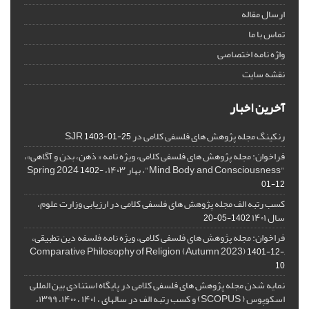
ارسال مقاله
تماس با ما
واژه نامه اختصاصی
نقشه سایت
آخرین اخبار
رنکینگ مجله پژوهش های فلسفی کلامی در SJR
1403-01-25
فراخوان: مجله پژوهش های فلسفی کلامی، ویژه نامه « ذهن، بدن و آگاهی»،
"Mind, Body, and Consciousness"، بهار ۱۴۰۳، Spring 2024
1402-
01-12
کسب رتبه الف مجله پژوهش های فلسفی کلامی در ارزیابی وزارت علوم،
سال ۱۴۰۱
1402-05-20
فراخوان: مجله پژوهش های فلسفی کلامی، ویژه نامه فلسفه دین تطبیقی،
,Comparative Philosophy of Religion (Autumn 2023)
1401-12-
10
نمایه شدن مجله پژوهش های فلسفی کلامی در پایگاه استنادی بین المللی
اسکوپوس ( SCOPUS) و کسب رتبه الف در سالهای ، ۱۴۰۱ ، ۱۴۰۰، ۱۳۹۹،