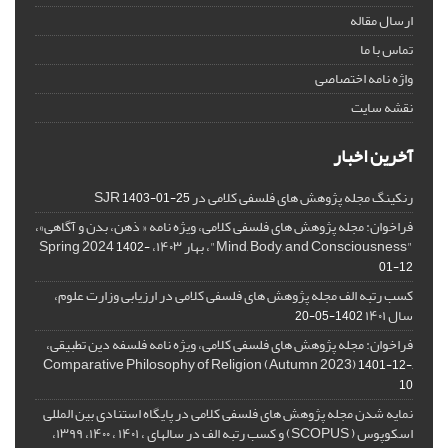
ارسال مقاله
تماس با ما
واژه نامه اختصاصی
نقشه سایت
آخرین اخبار
رنکینگ مجله پژوهش های فلسفی کلامی در SJR
1403-01-25
فراخوان: مجله پژوهش های فلسفی کلامی، ویژه نامه « ذهن، بدن و آگاهی»،
"Mind, Body, and Consciousness"، بهار ۱۴۰۳، Spring 2024
1402-
01-12
کسب رتبه الف مجله پژوهش های فلسفی کلامی در ارزیابی وزارت علوم،
سال ۱۴۰۱
1402-05-20
فراخوان: مجله پژوهش های فلسفی کلامی، ویژه نامه فلسفه دین تطبیقی،
,Comparative Philosophy of Religion (Autumn 2023)
1401-12-
10
نمایه شدن مجله پژوهش های فلسفی کلامی در پایگاه استنادی بین المللی
اسکوپوس ( SCOPUS) و کسب رتبه الف در سالهای ، ۱۴۰۱ ، ۱۴۰۰، ۱۳۹۹،