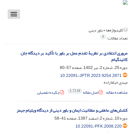
Toggle
vigation
کلیدواژه‌ها =
باور دینی
4
تعداد مقالات:
مروری انتقادی بر نظریۀ تقدم عمل بر باور با تأکید بر دیدگاه جان
کاتینگهام
دوره 25، شماره 2، تیر 1402، صفحه
57-80
10.22091/JPTR.2023.9254.2871
مهدی خیاط زاده
1.71 M
مشاهده مقاله
اصل مقاله
چکیده تفصیلی
کشش‌های عاطفی و عقلانیت ایمان و باور دینی از دیدگاه ویلیام جیمز
دوره 10، شماره 2، اسفند 1387، صفحه
41-58
10.22091/PFK.2008.220