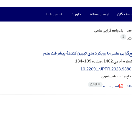
ویسندگان
ارسال مقاله
داوران
تماس با ما
‌ها =
پادواقع‌گرایی علمی
1
ات:
‌گرایی علمی با رویکردهای تبیین‌کنندۀ پیشرفت علم
109-134
10.22091/JPTR.2023.9380
اپور؛ مصطفی تقوی
2.48 M
اله
اصل مقاله