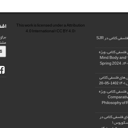
اشت
This work is licensed under a
Attribution
4.0 International
(CC BY 4.0)
برای
فی کلامی در SJR
مشت
فلسفی کلامی، ویژه
نامه « ذهن، بدن و آگاهی»، "Mind, Body, and
 های فلسفی کلامی
۱۴
1402-05-20
فلسفی کلامی، ویژه
فلسفه دین تطبیقی، ,Comparative
Philosophy of 
ی فلسفی کلامی در
 اسکوپوس (