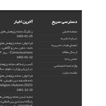
دسترسی سریع
آخرین اخبار
صفحه اصلی
رنکینگ مجله پژوهش های فلس
1403-01-25
درباره نشریه
فراخوان: مجله پژوهش های 
اعضای هیات تحریریه
ارسال مقاله
Consciousness"، بهار ۱۴۰۳، Spring 2024
1402-01-12
تماس با ما
کسب رتبه الف مجله پژوهش
واژه نامه اختصاصی
در ارزیابی وزارت علوم، سال ۰۱
نقشه سایت
فراخوان: مجله پژوهش های 
نامه 
Religion (Autumn 2023)
1401-12-10
نمایه شدن مجله پژوهش ها
پایگاه استنادی بین المللی