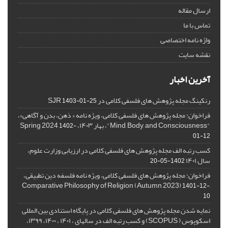
ارسال مقاله
تماس با ما
واژه نامه اختصاصی
نقشه سایت
آخرین اخبار
رنکینگ مجله پژوهش های فلسفی کلامی در SJR
1403-01-25
فراخوان: مجله پژوهش های فلسفی کلامی، ویژه نامه « ذهن، بدن و آگاهی»،
"Mind, Body, and Consciousness"، بهار ۱۴۰۳، Spring 2024
1402-
01-12
کسب رتبه الف مجله پژوهش های فلسفی کلامی در ارزیابی وزارت علوم،
سال ۱۴۰۱
1402-05-20
فراخوان: مجله پژوهش های فلسفی کلامی، ویژه نامه فلسفه دین تطبیقی،
,Comparative Philosophy of Religion (Autumn 2023)
1401-12-
10
نمایه شدن مجله پژوهش های فلسفی کلامی در پایگاه استنادی بین المللی
اسکوپوس ( SCOPUS) و کسب رتبه الف در سالهای ، ۱۴۰۱ ، ۱۴۰۰، ۱۳۹۹،