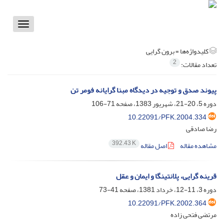
Toggle
vigation
کلیدواژه‌ها =
برون گرایی
2
تعداد مقالات:
پیوند صدق و توجیه در دیدگاه مبنا گرایانه فومر تن
دوره 5، 20-21، شهریور 1383، صفحه
71-106
10.22091/PFK.2004.334
رضا صادقی
392.43 K
مشاهده مقاله
اصل مقاله
قرینه گرایی، پلانتینگا و ایمان و عقل
دوره 3، 11-12، خرداد 1381، صفحه
41-73
10.22091/PFK.2002.364
مرتضی فتحی زاده