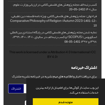
کسب رتبه الف مجله پژوهش های فلسفی کلامی در ارزیابی وزارت علوم،
سال ۱۴۰۱
1402-05-20
فراخوان: مجله پژوهش های فلسفی کلامی، ویژه نامه فلسفه دین تطبیقی،
,Comparative Philosophy of Religion (Autumn 2023)
1401-12-
10
نمایه شدن مجله پژوهش های فلسفی کلامی در پایگاه استنادی بین المللی
اسکوپوس ( SCOPUS) و کسب رتبه الف در سالهای ، ۱۴۰۱ ، ۱۴۰۰، ۱۳۹۹،
۱۳۹۸ و ۱۳۹۷
1401-05-08
This work is licensed under a
Attribution 4.0 International
(CC
BY 4.0)
اشتراک خبرنامه
برای دریافت اخبار و اطلاعیه های مهم نشریه در خبرنامه نشریه مشترک
شوید.
این وب سایت از کوکی ها برای اطمینان از ارائه بهترین
اشتراک
خدمات استفاده می کند.
متوجه شدم