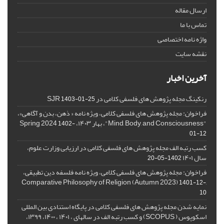
ارسال مقاله
تماس با ما
واژه نامه اختصاصی
نقشه سایت
آخرین اخبار
رنکینگ مجله پژوهش های فلسفی کلامی در SJR
1403-01-25
فراخوان: مجله پژوهش های فلسفی کلامی، ویژه نامه « ذهن، بدن و آگاهی»،
"Mind, Body, and Consciousness"، بهار ۱۴۰۳، Spring 2024
1402-
01-12
کسب رتبه الف مجله پژوهش های فلسفی کلامی در ارزیابی وزارت علوم،
سال ۱۴۰۱
1402-05-20
فراخوان: مجله پژوهش های فلسفی کلامی، ویژه نامه فلسفه دین تطبیقی،
,Comparative Philosophy of Religion (Autumn 2023)
1401-12-
10
نمایه شدن مجله پژوهش های فلسفی کلامی در پایگاه استنادی بین المللی
اسکوپوس ( SCOPUS) و کسب رتبه الف در سالهای ، ۱۴۰۱ ، ۱۴۰۰، ۱۳۹۹،