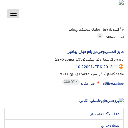
Toggle
vigation
کلیدواژه‌ها =
ویلیام مونتگمری وات
1
تعداد مقالات:
طایر قدسی وحی بر بام خیال پیامبر
دوره 15، شماره 2، اسفند 1392، صفحه
5-22
10.22091/PFK.2013.11
محمد کاظم شاکر؛ سید محمد موسوی مقدم
380.02 K
مشاهده مقاله
اصل مقاله
مقالات آماده انتشار
شماره جاری