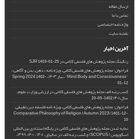
ارسال مقاله
تماس با ما
واژه نامه اختصاصی
نقشه سایت
آخرین اخبار
رنکینگ مجله پژوهش های فلسفی کلامی در SJR
1403-01-25
فراخوان: مجله پژوهش های فلسفی کلامی، ویژه نامه « ذهن، بدن و آگاهی»،
"Mind, Body, and Consciousness"، بهار ۱۴۰۳، Spring 2024
1402-
01-12
کسب رتبه الف مجله پژوهش های فلسفی کلامی در ارزیابی وزارت علوم،
سال ۱۴۰۱
1402-05-20
فراخوان: مجله پژوهش های فلسفی کلامی، ویژه نامه فلسفه دین تطبیقی،
,Comparative Philosophy of Religion (Autumn 2023)
1401-12-
10
نمایه شدن مجله پژوهش های فلسفی کلامی در پایگاه استنادی بین المللی
اسکوپوس ( SCOPUS) و کسب رتبه الف در سالهای ، ۱۴۰۱ ، ۱۴۰۰، ۱۳۹۹،