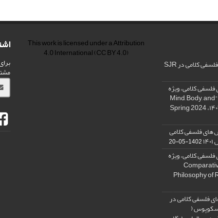
اشت
This work is licensed under a
Attribution
4.0 International
(CC BY 4.0)
برای
فی کلامی در SJR
مشت
فلسفی کلامی، ویژه
نامه « ذهن، بدن و آگاهی»، "Mind, Body, and
 های فلسفی کلامی
۱۴
1402-05-20
فلسفی کلامی، ویژه
فلسفه دین تطبیقی، ,Comparative
Philosophy of 
ی فلسفی کلامی در
 اسکوپوس (