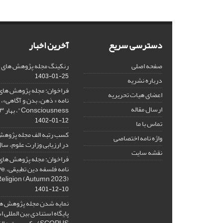
دسترسی سریع
آخرین اخبار
صفحه اصلی
رنکینگ مجله پژوهش های فلس
1403-01-25
درباره نشریه
فراخوان: مجله پژوهش های 
اعضای هیات تحریریه
ارسال مقاله
Consciousness"، بهار ۱۴۰۳، Spring 2024
1402-01-12
تماس با ما
کسب رتبه الف مجله پژوهش
واژه نامه اختصاصی
در ارزیابی وزارت علوم، سال ۰۱
نقشه سایت
فراخوان: مجله پژوهش های 
نامه 
Religion (Autumn 2023)
1401-12-10
نمایه شدن مجله پژوهش ها
پایگاه استنادی بین المللی