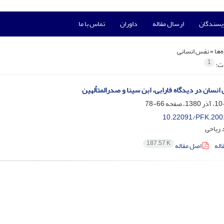
ویسندگان
ارسال مقاله
داوران
تماس با ما
‌ها =
نفس انسانی
1
ات:
انسان در دیدگاه فارابی، ابن سینا و صدرالمتألهین
66-78
10.22091/PFK.200
 ریاحی
187.57 K
اله
اصل مقاله