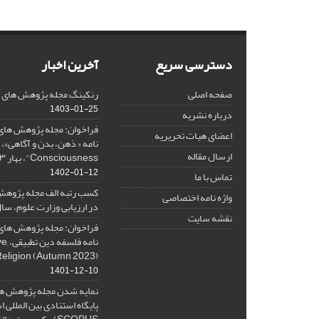
دسترسی سریع
آخرین اخبار
صفحه اصلی
رنکینگ مجله پژوهش های فلس
1403-01-25
درباره نشریه
فراخوان: مجله پژوهش های 
اعضای هیات تحریریه
ارسال مقاله
Consciousness"، بهار ۱۴۰۳، Spring 2024
1402-01-12
تماس با ما
کسب رتبه الف مجله پژوهش
واژه نامه اختصاصی
در ارزیابی وزارت علوم، سال ۰۱
نقشه سایت
فراخوان: مجله پژوهش های 
نامه 
Religion (Autumn 2023)
1401-12-10
نمایه شدن مجله پژوهش ها
پایگاه استنادی بین المللی