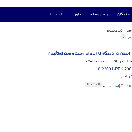
ویسندگان
ارسال مقاله
داوران
تماس با ما
‌ها =
اتحاد نفوس
1
ات:
انسان در دیدگاه فارابی، ابن سینا و صدرالمتألهین
66-78
10.22091/PFK.200
 ریاحی
187.57 K
اله
اصل مقاله