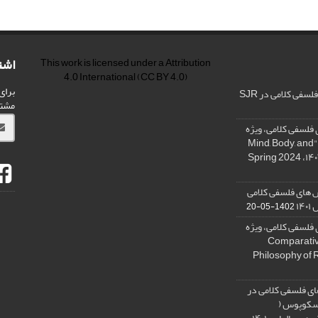
اشت
This work is licensed under a
Attribution
4.0 International
(CC BY 4.0)
برای
فی کلامی در SJR
مشت
فلسفی کلامی، ویژه
نامه « ذهن، بدن و آگاهی»، "Mind, Body, and
 های فلسفی کلامی
۱۴
1402-05-20
فلسفی کلامی، ویژه
فلسفه دین تطبیقی، ,Comparative
Philosophy of 
ی فلسفی کلامی در
 اسکوپوس (