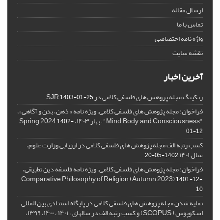
ارسال مقاله
تماس با ما
واژه نامه اختصاصی
نقشه سایت
آخرین اخبار
رنکینگ مجله پژوهش های فلسفی کلامی در SJR
1403-01-25
فراخوان: مجله پژوهش های فلسفی کلامی، ویژه نامه « ذهن، بدن و آگاهی»،
"Mind, Body, and Consciousness"، بهار ۱۴۰۳، Spring 2024
1402-
01-12
کسب رتبه الف مجله پژوهش های فلسفی کلامی در ارزیابی وزارت علوم،
سال ۱۴۰۱
1402-05-20
فراخوان: مجله پژوهش های فلسفی کلامی، ویژه نامه فلسفه دین تطبیقی،
,Comparative Philosophy of Religion (Autumn 2023)
1401-12-
10
نمایه شدن مجله پژوهش های فلسفی کلامی در پایگاه استنادی بین المللی
اسکوپوس ( SCOPUS) و کسب رتبه الف در سالهای ، ۱۴۰۱ ، ۱۴۰۰، ۱۳۹۹،