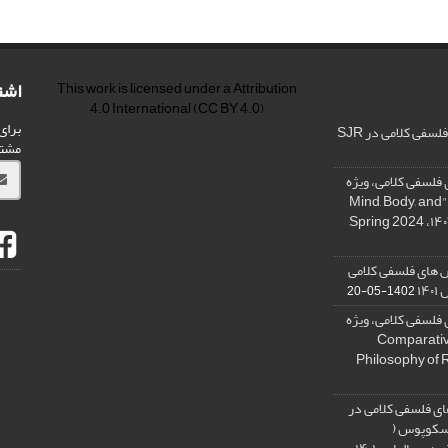
اشت
This work is licensed under a
Attribution
4.0 International
(CC BY 4.0)
برای
فی کلامی در SJR
مشت
فلسفی کلامی، ویژه
نامه « ذهن، بدن و آگاهی»، "Mind, Body, and
 های فلسفی کلامی
۱۴
1402-05-20
فلسفی کلامی، ویژه
فلسفه دین تطبیقی، ,Comparative
Philosophy of 
ی فلسفی کلامی در
 اسکوپوس (