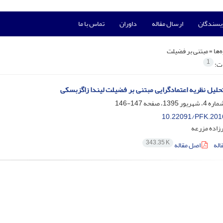
ویسندگان
ارسال مقاله
داوران
تماس با ما
‌ها =
مبتنی بر فضیلت
1
ات:
حلیل نظریه اعتمادگرایی مبتنی بر فضیلت لیندا زاگزبسکی
147-146
10.22091/PFK.201
زاده مزرعه
343.35 K
اله
اصل مقاله