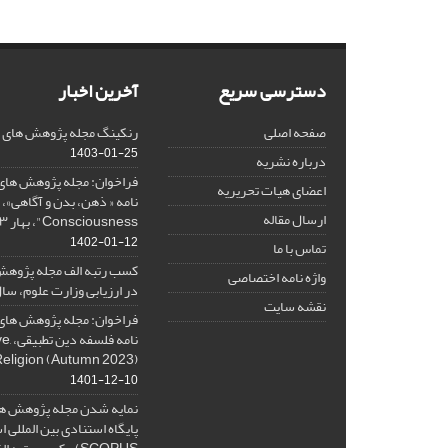
دسترسی سریع
آخرین اخبار
صفحه اصلی
رنکینگ مجله پژوهش های فلس
1403-01-25
درباره نشریه
فراخوان: مجله پژوهش های 
اعضای هیات تحریریه
ارسال مقاله
Consciousness"، بهار ۱۴۰۳، Spring 2024
1402-01-12
تماس با ما
کسب رتبه الف مجله پژوهش
واژه نامه اختصاصی
در ارزیابی وزارت علوم، سال ۰۱
نقشه سایت
فراخوان: مجله پژوهش های 
نامه 
Religion (Autumn 2023)
1401-12-10
نمایه شدن مجله پژوهش ها
پایگاه استنادی بین المللی