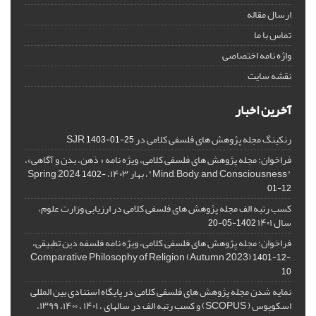
ارسال مقاله
تماس با ما
واژه نامه اختصاصی
نقشه سایت
آخرین اخبار
رنکینگ مجله پژوهش های فلسفی کلامی در SJR
1403-01-25
فراخوان: مجله پژوهش های فلسفی کلامی، ویژه نامه « ذهن، بدن و آگاهی»،
"Mind, Body, and Consciousness"، بهار ۱۴۰۳، Spring 2024
1402-
01-12
کسب رتبه الف مجله پژوهش های فلسفی کلامی در ارزیابی وزارت علوم،
سال ۱۴۰۱
1402-05-20
فراخوان: مجله پژوهش های فلسفی کلامی، ویژه نامه فلسفه دین تطبیقی،
,Comparative Philosophy of Religion (Autumn 2023)
1401-12-
10
نمایه شدن مجله پژوهش های فلسفی کلامی در پایگاه استنادی بین المللی
اسکوپوس ( SCOPUS) و کسب رتبه الف در سالهای ، ۱۴۰۱ ، ۱۴۰۰، ۱۳۹۹،