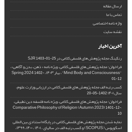
ارسال مقاله
تماس با ما
واژه نامه اختصاصی
نقشه سایت
آخرین اخبار
رنکینگ مجله پژوهش های فلسفی کلامی در SJR
1403-01-25
فراخوان: مجله پژوهش های فلسفی کلامی، ویژه نامه « ذهن، بدن و آگاهی»،
"Mind, Body, and Consciousness"، بهار ۱۴۰۳، Spring 2024
1402-
01-12
کسب رتبه الف مجله پژوهش های فلسفی کلامی در ارزیابی وزارت علوم،
سال ۱۴۰۱
1402-05-20
فراخوان: مجله پژوهش های فلسفی کلامی، ویژه نامه فلسفه دین تطبیقی،
,Comparative Philosophy of Religion (Autumn 2023)
1401-12-
10
نمایه شدن مجله پژوهش های فلسفی کلامی در پایگاه استنادی بین المللی
اسکوپوس ( SCOPUS) و کسب رتبه الف در سالهای ، ۱۴۰۱ ، ۱۴۰۰، ۱۳۹۹،