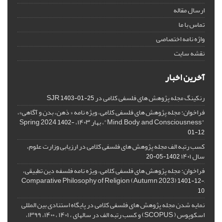
ارسال مقاله
تماس با ما
واژه نامه اختصاصی
نقشه سایت
آخرین اخبار
رنکینگ مجله پژوهش های فلسفی کلامی در SJR
1403-01-25
فراخوان: مجله پژوهش های فلسفی کلامی، ویژه نامه « ذهن، بدن و آگاهی»،
"Mind, Body, and Consciousness"، بهار ۱۴۰۳، Spring 2024
1402-
01-12
کسب رتبه الف مجله پژوهش های فلسفی کلامی در ارزیابی وزارت علوم،
سال ۱۴۰۱
1402-05-20
فراخوان: مجله پژوهش های فلسفی کلامی، ویژه نامه فلسفه دین تطبیقی،
,Comparative Philosophy of Religion (Autumn 2023)
1401-12-
10
نمایه شدن مجله پژوهش های فلسفی کلامی در پایگاه استنادی بین المللی
اسکوپوس ( SCOPUS) و کسب رتبه الف در سالهای ، ۱۴۰۱ ، ۱۴۰۰، ۱۳۹۹،