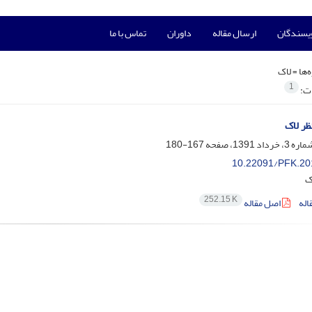
ویسندگان
ارسال مقاله
داوران
تماس با ما
‌ها =
لاک
1
ات:
ظر لاک
167-180
10.22091/PFK.20
ک
252.15 K
اله
اصل مقاله