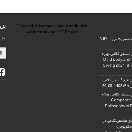
اشت
This work is licensed under a
Attribution
4.0 International
(CC BY 4.0)
برای
فی کلامی در SJR
مشت
فلسفی کلامی، ویژه
نامه « ذهن، بدن و آگاهی»، "Mind, Body, and
 های فلسفی کلامی
۱۴
1402-05-20
فلسفی کلامی، ویژه
فلسفه دین تطبیقی، ,Comparative
Philosophy of 
ی فلسفی کلامی در
 اسکوپوس (