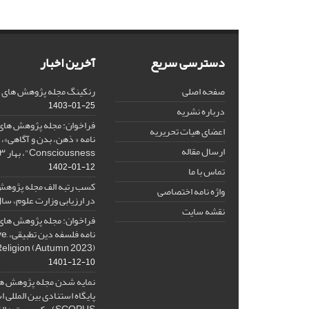
دسترسی سریع
آخرین اخبار
صفحه اصلی
رنکینگ مجله پژوهش های فلس
1403-01-25
درباره نشریه
فراخوان: مجله پژوهش های 
اعضای هیات تحریریه
ارسال مقاله
Consciousness"، بهار ۱۴۰۳، Spring 2024
1402-01-12
تماس با ما
کسب رتبه الف مجله پژوهش
واژه نامه اختصاصی
در ارزیابی وزارت علوم، سال ۰۱
نقشه سایت
فراخوان: مجله پژوهش های 
نامه 
Religion (Autumn 2023)
1401-12-10
نمایه شدن مجله پژوهش ها
پایگاه استنادی بین المللی