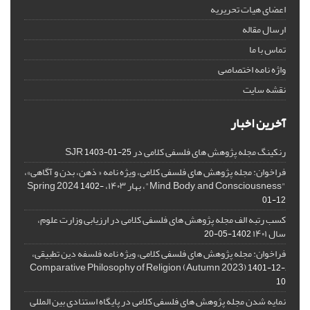
اعضای هیات تحریریه
ارسال مقاله
تماس با ما
واژه نامه اختصاصی
نقشه سایت
آخرین اخبار
رنکینگ مجله پژوهش های فلسفی کلامی در SJR
1403-01-25
فراخوان: مجله پژوهش های فلسفی کلامی، ویژه نامه « ذهن، بدن و آگاهی»،
"Mind, Body, and Consciousness"، بهار ۱۴۰۳، Spring 2024
1402-
01-12
کسب رتبه الف مجله پژوهش های فلسفی کلامی در ارزیابی وزارت علوم،
سال ۱۴۰۱
1402-05-20
فراخوان: مجله پژوهش های فلسفی کلامی، ویژه نامه فلسفه دین تطبیقی،
,Comparative Philosophy of Religion (Autumn 2023)
1401-12-
10
نمایه شدن مجله پژوهش های فلسفی کلامی در پایگاه استنادی بین المللی