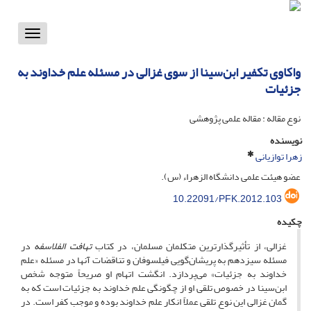
Toggle
vigation
واکاوی تکفیر ابن‌سینا از سوی غزالی در مسئله علم خداوند به
جزئیات
نوع مقاله : مقاله علمی پژوهشی
نویسنده
زهرا توازیانی
عضو هیئت علمی دانشگاه الزهراء (س).
10.22091/PFK.2012.103
چکیده
غزالی، از تأثیرگذارترین متکلمان مسلمان، در کتاب
تهافت الفلاسفه
در
مسئله سیزدهم به پریشان‌گویی فیلسوفان و تناقضات آنها در مسئله «علم
خداوند به جزئیات» می‌پردازد. انگشت اتهام او صریحاً متوجه شخص
ابن‌سینا در خصوص تلقی او از چگونگی علم خداوند به جزئیات است که به
گمان غزالی این نوع تلقی عملاً انکار علم خداوند بوده و موجب کفر است. در