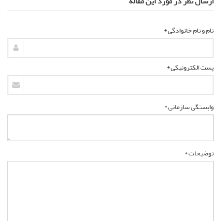
ارسال نظر در مورد این مقاله
نام و نام خانوادگی *
پست الکترونیکی *
وابستگی سازمانی *
توضیحات *