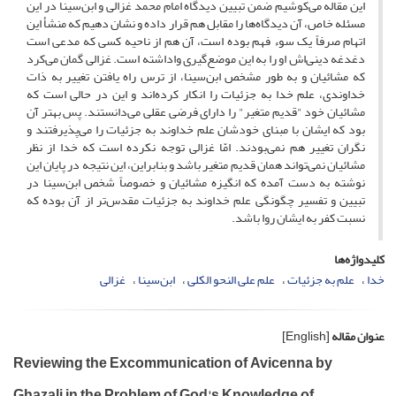
این مقاله می‌کوشیم ضمن تبیین دیدگاه امام محمد غزالی و ابن‌سینا در این
مسئله خاص، آن دیدگاه‌ها را مقابل هم قرار داده و نشان دهیم که منشأ این
اتهام صرفاً یک سوء فهم بوده است، آن هم از ناحیه کسی که مدعی است
دغدغه دینی‌اش او را به این موضع‌گیری واداشته است. غزالی گمان می‌کرد
که مشائیان و به طور مشخص ابن‌سینا، از ترس راه یافتن تغییر به ذات
خداوندی، علم خدا به جزئیات را انکار کرده‌اند و این در حالی است که
مشائیان خود "قدیم متغیر" را دارای فرضی عقلی می‌دانستند. پس بهتر آن
بود که ایشان با مبنای خودشان علم خداوند به جزئیات را می‌پذیرفتند و
نگران تغییر هم نمی‌بودند. امّا غزالی توجه نکرده است که خدا از نظر
مشائیان نمی‌تواند همان قدیم متغیر باشد و بنابراین، این نتیجه در پایان این
نوشته به دست آمده که انگیزه مشائیان و خصوصاً شخص ابن‌سینا در
تبیین و تفسیر چگونگی علم خداوند به جزئیات مقدس‌تر از آن بوده که
نسبت کفر به ایشان روا باشد.
کلیدواژه‌ها
خدا
علم به جزئیات
علم علی النحو ‌الکلی
ابن‌سینا
غزالی
عنوان مقاله
[English]
Reviewing the Excommunication of Avicenna by
Ghazali in the Problem of God's Knowledge of