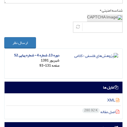
شناسه امنیتی *
ارسال نظر
دوره 13، شماره 4 - شماره پیاپی 52
شهریور 1391
صفحه
93-131
فایل ها
XML
280.92 K
اصل مقاله