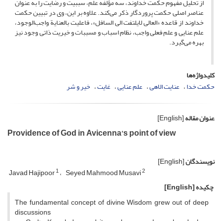
از تحلیل مفهوم حکمت خداوند، سه مؤلفه­ علم، سببیت و رضایت را به عنوان
عناصر اصلی حکمت پروردگار ذکر می‌کند. علاوه بر این، وی در تبیین حکمت
خداوند از قاعده «العالی لایلتفت الی السافل»، فاعلیت بالعنایة واجب‌الوجود،
علم عنایی و علم فعلی واجب، نظام اسباب و مسببات و خیریت ذاتی وجود نیز
بهره می‌گیرد.
کلیدواژه‌ها
حکمت خدا
عنایت الاهی
علم عنایی
غایت
خیر و شر
عنوان مقاله
[English]
Providence of God in Avicenna’s point of view
نویسندگان
[English]
1
2
Javad Hajipoor
Seyed Mahmood Musavi
چکیده
[English]
The fundamental concept of divine Wisdom grew out of deep
discussions