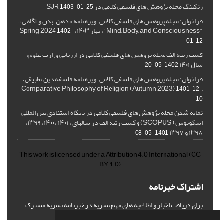
رنکینگ مجله پژوهش های فلسفی کلامی در SJR
1403-01-25
فراخوان: مجله پژوهش های فلسفی کلامی، ویژه نامه « ذهن، بدن و آگاهی»،
"Mind, Body, and Consciousness"، بهار ۱۴۰۳، Spring 2024
1402-
01-12
کسب رتبه الف مجله پژوهش های فلسفی کلامی در ارزیابی وزارت علوم،
سال ۱۴۰۱
1402-05-20
فراخوان: مجله پژوهش های فلسفی کلامی، ویژه نامه فلسفه دین تطبیقی،
,Comparative Philosophy of Religion (Autumn 2023)
1401-12-
10
نمایه شدن مجله پژوهش های فلسفی کلامی در پایگاه استنادی بین المللی
اسکوپوس ( SCOPUS) و کسب رتبه الف در سالهای ، ۱۴۰۱ ، ۱۴۰۰، ۱۳۹۹،
۱۳۹۸ و ۱۳۹۷
1401-05-08
This work is licensed under a
Attribution 4.0 International
(CC
BY 4.0)
اشتراک خبرنامه
برای دریافت اخبار و اطلاعیه های مهم نشریه در خبرنامه نشریه مشترک
شوید.