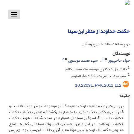
Toggle
vigation
حکمت خداوند از منظر ابن‌سینا
نوع مقاله : مقاله علمی پژوهشی
نویسندگان
2
1
جواد حاجی‌پور
سید محمد موسوی
1
دانش‌پژوه دکتری مؤسسه تخصصی کلام
2
عضو هیئت علمی دانشگاه باقر‌العلوم
10.22091/PFK.2011.112
چکیده
بررسی در زمینه علم خداوند – علم به ذات و موجودات– و نیز غایت، فاعلیت و
قدرت پروردگار، بحث دیگری را به میان می‌کشد که همان بحث از «حکمتِ
خداوند» است. فیلسوفان مسلمان همواره در صدد شناخت هویت حکمت
خداوند بوده‌اند. در این میان، نخستین فیلسوف مسلمانی که به ایضاح
مفهومی حکمت خداوند و تبیین مؤلفه‌های آن پرداخت، ابن‌سینا بود. وی پس