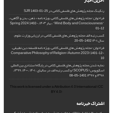
آخرین اخبار
رنکینگ مجله پژوهش های فلسفی کلامی در SJR
1403-01-25
فراخوان: مجله پژوهش های فلسفی کلامی، ویژه نامه « ذهن، بدن و آگاهی»،
"Mind, Body, and Consciousness"، بهار ۱۴۰۳، Spring 2024
1402-
01-12
کسب رتبه الف مجله پژوهش های فلسفی کلامی در ارزیابی وزارت علوم،
سال ۱۴۰۱
1402-05-20
فراخوان: مجله پژوهش های فلسفی کلامی، ویژه نامه فلسفه دین تطبیقی،
,Comparative Philosophy of Religion (Autumn 2023)
1401-12-
10
نمایه شدن مجله پژوهش های فلسفی کلامی در پایگاه استنادی بین المللی
اسکوپوس ( SCOPUS) و کسب رتبه الف در سالهای ، ۱۴۰۱ ، ۱۴۰۰، ۱۳۹۹،
۱۳۹۸ و ۱۳۹۷
1401-05-08
This work is licensed under a
Attribution 4.0 International
(CC
BY 4.0)
اشتراک خبرنامه
برای دریافت اخبار و اطلاعیه های مهم نشریه در خبرنامه نشریه مشترک