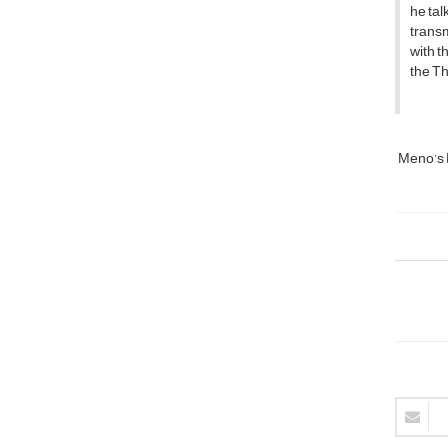
he tal
transm
with t
the Th
Meno’s