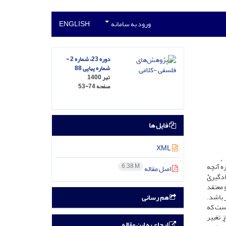
ورود به سامانه
ENGLISH
دوره 23، شماره 2 -
شماره پیاپی 88
تیر 1400
صفحه
53-74
فایل ها
XML
ٔ آنچه
6.38 M
اصل مقاله
ادگیریْ
 معتقد
 باشد.
هم رسانی
است که
 تغییر
ارجاع به این مقاله