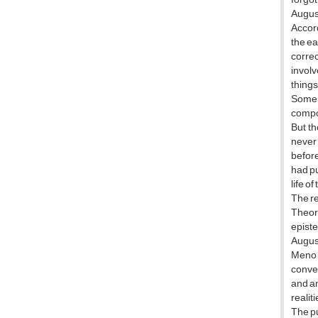
August
Accord
the ea
corre
involv
things
Some c
compon
But t
never 
before
had pu
life of
The re
Theor
epist
August
Meno p
convey
and an
realit
The pu