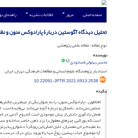
صفحه اصلی
مرور
اطلاعات نشریه
راهنمای ن
تحلیل دیدگاه آگوستین دربارۀ پارادوکس منون و نظر
نوع مقاله : مقاله علمی پژوهشی
نویسنده
محسن بهلولی فسخودی
استادیار پژوهشگاه علوم انسانی و مطالعات فرهنگی، تهران، ایران.
10.22091/JPTR.2021.6913.2538
چکیده
افلاطون، «پارادوکس منون» را به عنوان یکی از مهم‌ترین چالش‌
شخص نمی‌داند، ناممکن و دربارهٔ آنچه می‌داند، بی‌فایده است. ا
همان یادآوری دانش از پیش موجودی است که روح آدمی در امتزاج
است که نور الهی چیزهای معقول را نزد ذهن حاضر ساخته و سبب ش
به عقیدهٔ برخی مفسران، دلیل اصلی این رویکردْ دشواری پذیر
آیا موضوع حیات پیشین روحْ تنها راه ورود برای درک درست موض