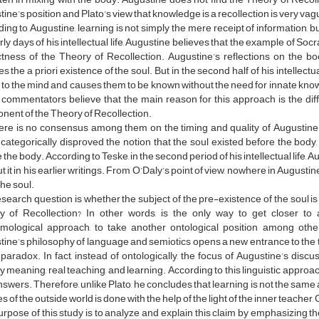
ine’s position and Plato’s view that knowledge is a recollection is very vag
ing to Augustine, learning is not simply the mere receipt of information, bu
rly days of his intellectual life, Augustine believes that the example of S
ctness of the Theory of Recollection. Augustine’s reflections on the b
es the a priori existence of the soul. But in the second half of his intellectua
 to the mind and causes them to be known without the need for innate know
ommentators believe that the main reason for this approach is the diffic
ent of the Theory of Recollection.
here is no consensus among them on the timing and quality of Augustine
categorically disproved the notion that the soul existed before the body,
 the body. According to Teske, in the second period of his intellectual life,
t it in his earlier writings. From O’Daly’s point of view, nowhere in Augusti
 the soul.
search question is whether the subject of the pre-existence of the soul i
y of Recollection? In other words, is the only way to get closer to
emological approach, to take another ontological position among othe
ine’s philosophy of language and semiotics opens a new entrance to the th
aradox. In fact, instead of ontologically, the focus of Augustine’s discus
 meaning, real teaching, and learning. According to this linguistic appro
swers. Therefore, unlike Plato, he concludes that learning is not the same
ies of the outside world is done with the help of the light of the inner teache
rpose of this study is to analyze and explain this claim by emphasizing th