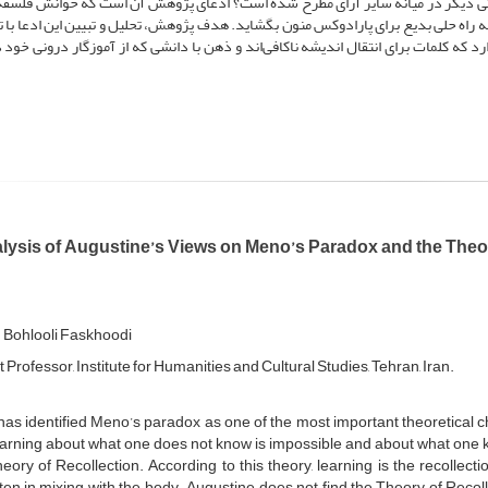
دیگر در میانهٔ سایر آرای مطرح شده است؟ ادعای پژوهش آن است که خوانش فلسفهٔ 
به راه حلی بدیع برای پارادوکس منون بگشاید. هدف پژوهش، تحلیل و تبیین این ادعا با تا
د که کلمات برای انتقال اندیشه ناکافی‌اند و ذهن با دانشی که از آموزگار درونی خود 
lysis of Augustine’s Views on Meno’s Paradox and the Theor
Bohlooli Faskhoodi
 Professor, Institute for Humanities and Cultural Studies, Tehran, Iran.
has identified Meno’s paradox as one of the most important theoretical c
arning about what one does not know is impossible and about what one k
eory of Recollection. According to this theory, learning is the recollec
ten in mixing with the body. Augustine does not find the Theory of Recol