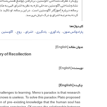
رویکرد معرفت‌شناختی آگوستین، برگرفتن موضع هستی‌شناختی 
نشانه‌شناختی آگوستین مدخلی تازه به نظریهٔ اشراق الهی به مثا
رسالهٔ دربارهٔ آموزگار
آگوستین است. در این رساله، او تاکید دار
کرده به مرتبهٔ اشراق و درک جهان می‌رسد.
کلیدواژه‌ها
پارادوکس منون
یادآوری
یادگیری
اشراق
روح
آگوستین
عنوان مقاله
[English]
y of Recollection
نویسنده
[English]
چکیده
[English]
hallenges to learning. Meno’s paradox is that research
nows is useless. To solve this paradox, Plato proposed
tion of pre-existing knowledge that the human soul has
lection convincing. Of course, the relationship between