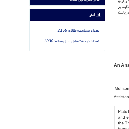
زبان و
کید بر
دریافت
آمار
تعداد مشاهده مقاله:
2,155
تعداد دریافت فایل اصل مقاله:
1,030
An Ana
Mohsen 
Assistant
Plato 
and le
the Th
forgot