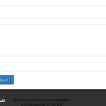
ارسال
اشت
This work is licensed under a
Attribution
4.0 International
(CC BY 4.0)