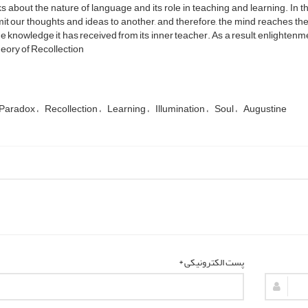
ks about the nature of language and its role in teaching and learning. In th
it our thoughts and ideas to another, and therefore, the mind reaches th
he knowledge it has received from its inner teacher. As a result, enlighten
eory of Recollection
 Paradox
Recollection
Learning
Illumination
Soul
Augustine
پست الکترونیکی *