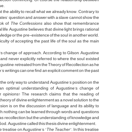
ue.
t the ability to recall what we already know. Contrary to
ocrates’ question and answer with a slave cannot show the
ook of
The Confessions
also show that remembrance
l life, Augustine believes that divine light brings rational
ledge or the pre-existence of the soul in another world.
ulty of accepting the past life of the soul as the main
’s change of approach. According to Gilson, Augustine
 and never explicitly referred to where the soul existed
 Augustine retreated from the Theory of Recollection as he
ne’s writings can one find an explicit comment on the past
s the only way to understand Augustine’s position on the
 an optimal understanding of Augustine’s change of
r opinions? The research claims that the reading of
eory of divine enlightenment as a novel solution to the
sion is on the discussion of language and its ability to
ach, nothing can be learned through words and questions
 as recollection, but the understanding of knowledge and
r, God. Augustine called this thesis divine enlightenment.
e treatise on Augustine’s “
The Teacher
”. In this treatise,