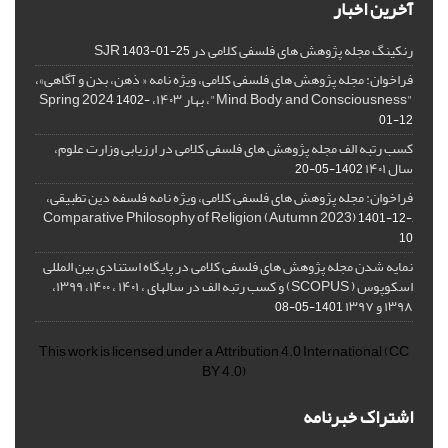
آخرین اخبار
رنکینگ مجله پژوهش های فلسفی کلامی در SJR
1403-01-25
فراخوان: مجله پژوهش های فلسفی کلامی، ویژه نامه « ذهن، بدن و آگاهی»،
"Mind, Body, and Consciousness"، بهار ۱۴۰۳، Spring 2024
1402-
01-12
کسب رتبه الف مجله پژوهش های فلسفی کلامی در ارزیابی وزارت علوم،
سال ۱۴۰۱
1402-05-20
فراخوان: مجله پژوهش های فلسفی کلامی، ویژه نامه فلسفه دین تطبیقی،
,Comparative Philosophy of Religion (Autumn 2023)
1401-12-
10
نمایه شدن مجله پژوهش های فلسفی کلامی در پایگاه استنادی بین المللی
اسکوپوس ( SCOPUS) و کسب رتبه الف در سالهای ، ۱۴۰۱ ، ۱۴۰۰، ۱۳۹۹،
۱۳۹۸ و ۱۳۹۷
1401-05-08
This work is licensed under a
Attribution 4.0 International
(CC
BY 4.0)
اشتراک خبرنامه