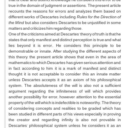
true in the domain of judgment or assertions. The present article
recounts the reasons for errors and analyzes them based on
different works of Descartes, including
Rules for the Direction of
the Mind
but also considers Descartes to be unjustified in some
matters and criticizes him regarding those.
One of the criticisms aimed at Descartes’ theory of truth is that he
states that only manifest and distinct perception is true and what
lies beyond it is error. He considers this principle to be
demonstrable or innate. After studying the different aspects of
this theory, the present article shows that even in the area of
mathematics to which Descartes has given serious attention and,
in fact, according to him, it is a mark of manifest and distinct
thought, it is not acceptable to consider this an innate matter
unless Descartes accepts it as an axiom of his philosophical
system. The absoluteness of the will is also not a sufficient
argument regarding the infiniteness of will which provides
another possibility for error; however, attention to the essential
property of the will which is indefectible is noteworthy. The theory
of considering concepts and realities to be graded which has
been studied in different parts of his views especially in proving
the creator and regarding infinity is also not provable in
Descartes’ philosophical system unless he considers it as an