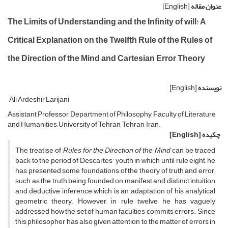
عنوان مقاله
[English]
The Limits of Understanding and the Infinity of will: A
Critical Explanation on the Twelfth Rule of the Rules of
the Direction of the Mind and Cartesian Error Theory
نویسنده
[English]
Ali Ardeshir Larijani
Assistant Professor, Department of Philosophy, Faculty of Literature
and Humanities, University of Tehran, Tehran, Iran.
چکیده
[English]
The treatise of
Rules for the Direction of the Mind
can be traced
back to the period of Descartes’ youth in which, until rule eight, he
has presented some foundations of the theory of truth and error;
such as the truth being founded on manifest and distinct intuition
and deductive inference which is an adaptation of his analytical
geometric theory. However, in rule twelve, he has vaguely
addressed how the set of human faculties commits errors. Since
this philosopher has also given attention to the matter of errors in