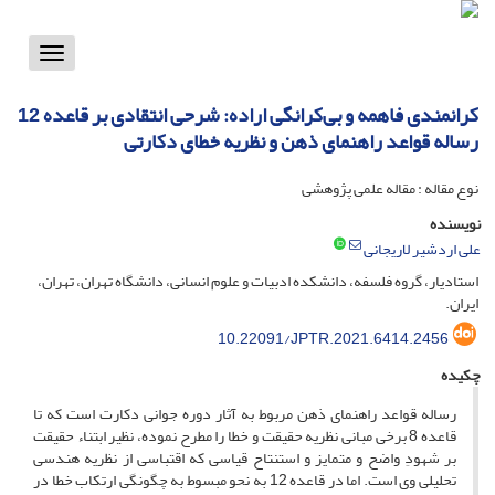
Toggle
vigation
کرانمندی فاهمه و بی‌کرانگی اراده: شرحی انتقادی بر قاعده 12
رساله قواعد راهنمای ذهن و نظریه خطای دکارتی
نوع مقاله : مقاله علمی پژوهشی
نویسنده
علی اردشیر لاریجانی
استادیار، گروه فلسفه، دانشکده ادبیات و علوم انسانی، دانشگاه تهران، تهران،
ایران.
10.22091/JPTR.2021.6414.2456
چکیده
رساله قواعد راهنمای ذهن مربوط به آثار دوره جوانی دکارت است که تا
قاعده 8 برخی مبانی نظریه حقیقت و خطا را مطرح نموده، نظیر ابتناء
حقیقت
بر شهودِ واضح و متمایز و استنتاح قیاسی که اقتباسی از نظریه هندسی
تحلیلی وی است. اما در قاعده 12 به نحو مبسوط به چگونگی ارتکاب خطا در