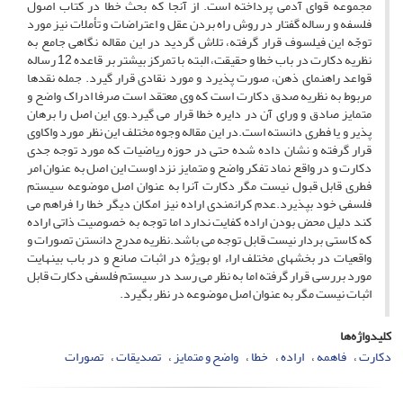
مجموعه قوای آدمی پرداخته است. از آنجا که بحث خطا در کتاب اصول
فلسفه و رساله گفتار در روش راه بردن عقل و اعتراضات و تأملات نیز مورد
توجّه این فیلسوف قرار گرفته، تلاش گردید در این مقاله نگاهی جامع به
نظریه دکارت در باب خطا و حقیقت، البته با تمرکز بیشتر بر قاعده 12 رساله
قواعد راهنمای ذهن، صورت پذیرد و مورد نقادی قرار گیرد. جمله نقدها
مربوط به نظریه صدق دکارت است که وی معتقد است صرفا ادراک واضح و
متمایز صادق و ورای آن در دایره خطا قرار می گیرد.وی این اصل را برهان
پذیر و یا فطری دانسته است.در این مقاله وجوه مختلف این نظر مورد واکاوی
قرار گرفته و نشان داده شده حتی در حوزه ریاضیات که مورد توجه جدی
دکارت و در واقع نماد تفکر واضح و متمایز نزد اوست این اصل به عنوان امر
فطری قابل قبول نیست مگر دکارت آنرا به عنوان اصل موضوعه سیستم
فلسفی خود بپذیرد.عدم کرانمندی اراده نیز امکان دیگر خطا را فراهم می
کند دلیل محض بودن اراده کفایت ندارد اما توجه به خصوصیت ذاتی اراده
که کاستی بردار نیست قابل توجه می باشد.نظریه مدرج دانستن تصورات و
واقعیات در بخشهای مختلف اراء او بویژه در اثبات صانع و در باب بینهایت
مورد بررسی قرار گرفته اما به نظر می رسد در سیستم فلسفی دکارت قابل
اثبات نیست مگر به عنوان اصل موضوعه در نظر بگیرد.
کلیدواژه‌ها
دکارت
فاهمه
اراده
خطا
واضح و متمایز
تصدیقات
تصورات