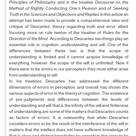
Principles of Philosophy
and in the treatise
Discourse on the
Method of Rightly Conducting One's Reason and of Seeking
Truth in the Sciences
and
Objections and Replies
, in this article an
attempt has been made to provide a comprehensive view and
critique of Descartes’ theory regarding truth and error, albeit,
focusing more on rule twelve of the treatise of
Rules for the
Direction of the Mind
. According to Descartes, two things play an
essential role in cognition; understanding and will. One of the
differences between these two is that the scope of
understanding is limited and it cannot acquire knowledge of
everything; however, the scope of the will is unlimited. Now, if
there were to be errors in our perception, they must either arise
from understanding or will.
In his treatises, Descartes has addressed the different
dimensions of errors in perception and, overall, has shown the
various aspects of error in the theory of cognition. The existence
of pre-judgments and differences between the levels of
understanding and will, that is, the infinity of the will and finiteness
of understanding, are some of the matters that Descartes counts
as factors of errors. It is noteworthy that while Descartes
considers errors to be the result of the interference of the will in
matters that the intellect does not have sufficient knowledge of,
that is, clear and distinct knowledge, he considers this error to be