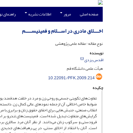
صفحه اصلی
مرور
اطلاعات نشریه
راهنمای ن
اخــــلاق مادری در اســـلام و فمینیســـــم
نوع مقاله : مقاله علمی پژوهشی
نویسنده
اقدس یزدی
هیأت علمی دانشگاه قم
10.22091/PFK.2009.214
چکیده
تفاوت‌های تکوینی جسمی و روحی زن و مرد در خلقت هدفمند بوده
ضوابط خاص اخلاقی آن ازجمله نمودهای عالی کمال زن دانسته
انقلاب صنعتی، جنبش هایی برای احقاق حقوق زنان و برابری با مر
گرایش‌های متفاوت تبدیل شده است. فمینیست‌های تندرو بر اس
فرودستی و سرکوب زنان می‌دانند. از نظر آنان مرد سالاری ب
است. آنان با انتقاد از اخلاق سنتی، در پی رهیافت‌های جدیدی 