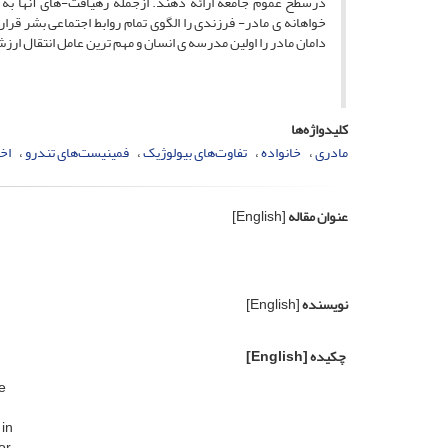
درسطح عموم جامعه ارائه دهند. ازجمله رهیافت-‌های آنها به حو
خواهانه ی مادر- فرزندی را الگوی تمام روابط اجتماعی بشر قرار
دامان مادر را اولین مدرسه ی انسان و مهم ترین عامل انتقال ارزش
کلیدواژه‌ها
مادری
خانواده
تفاوت‌های بیولوژیک
فمینیست‌های تندرو
اخل
عنوان مقاله
[English]
نویسنده
[English]
چکیده
[English]
e
 in
or