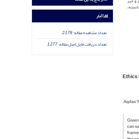
 و خیر
انسته،
آمار
تعداد مشاهده مقاله:
2,178
تعداد دریافت فایل اصل مقاله:
1,277
Ethics
Aqdas Y
Given 
can sa
framew
the we