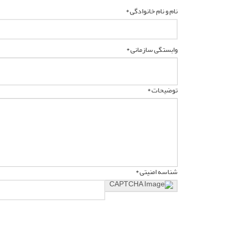
نام و نام خانوادگی *
وابستگی سازمانی *
توضیحات *
شناسه امنیتی *