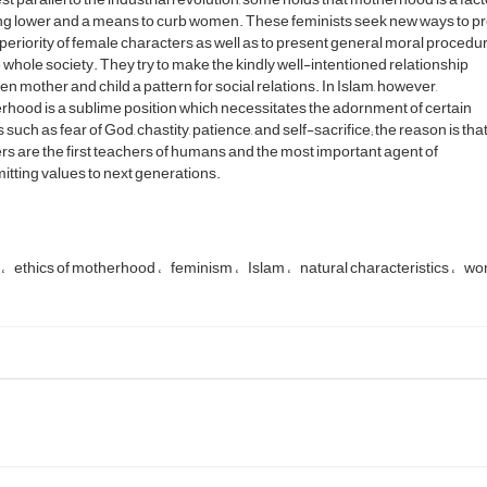
ng lower and a means to curb women. These feminists seek new ways to p
periority of female characters as well as to present general moral procedu
e whole society. They try to make the kindly well-intentioned relationship
n mother and child a pattern for social relations. In Islam, however,
hood is a sublime position which necessitates the adornment of certain
s such as fear of God, chastity, patience, and self-sacrifice; the reason is tha
s are the first teachers of humans and the most important agent of
itting values to next generations.
y
ethics of motherhood
feminism
Islam
natural characteristics
wom