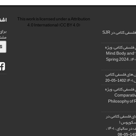
اشت
This work is licensed under a
Attribution
4.0 International
(CC BY 4.0)
برای
فی کلامی در SJR
مشت
فلسفی کلامی، ویژه
نامه « ذهن، بدن و آگاهی»، "Mind, Body, and
 های فلسفی کلامی
۱۴
1402-05-20
فلسفی کلامی، ویژه
فلسفه دین تطبیقی، ,Comparative
Philosophy of 
ی فلسفی کلامی در
 اسکوپوس (
SCOPUS) و کسب رتبه الف در سالهای ، ۱۴۰۱ ،
1401-05