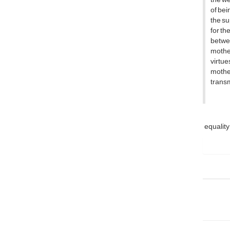
of bei
the su
for th
betwee
mother
virtue
mother
transm
equalit