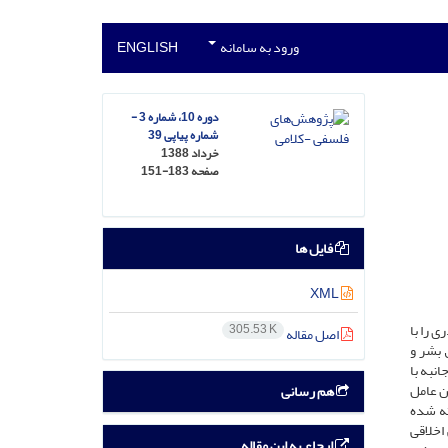
ورود به سامانه
ENGLISH
دوره 10، شماره 3 -
شماره پیاپی 39
خرداد 1388
صفحه
151-183
فایل ها
XML
 را با
305.53 K
اصل مقاله
 بشر و
نبه با
ن عامل
هم رسانی
ته شده
اخلاقی
ارجاع به این مقاله