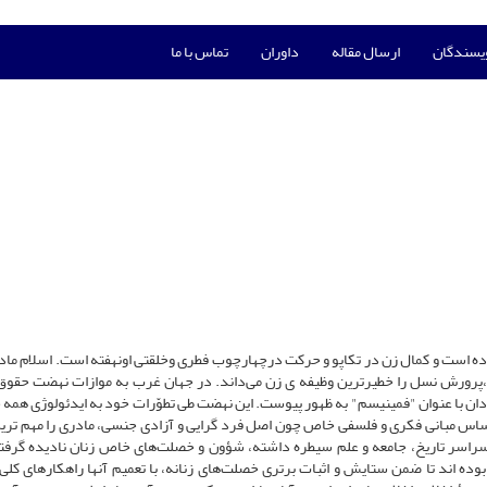
ویسندگان
ارسال مقاله
داوران
تماس با ما
 است و کمال زن در تکاپو و حرکت درچهارچوب فطری وخلقتی اونهفته است. اسلام مادری
،پرورش نسل را خطیرترین وظیفه ی زن می‌داند. در جهان غرب به موازات نهضت حقوق
دان با عنوان "فمینیسم" به ظهور پیوست. این نهضت طی تطوّرات خود به ایدئولوژی همه جا
اس مبانی فکری و فلسفی خاص چون اصل فرد گرایی و آزادی جنسی، مادری را مهم تری
رسراسر تاریخ، جامعه و علم سیطره داشته، شؤون و خصلت‌های خاص زنان نادیده گرف
بوده اند تا ضمن ستایش و اثبات برتری خصلت‌های زنانه، با تعمیم آنها راهکارهای کلی 