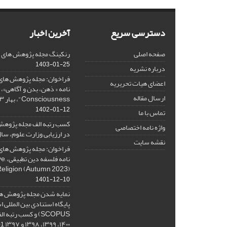
دسترسی سریع
آخرین اخبار
صفحه اصلی
رنکینگ مجله پژوهش های فلس
1403-01-25
درباره نشریه
فراخوان: مجله پژوهش های 
اعضای هیات تحریریه
ارسال مقاله
Consciousness"، بهار ۱۴۰۳، Spring 2024
1402-01-12
تماس با ما
کسب رتبه الف مجله پژوهش
واژه نامه اختصاصی
در ارزیابی وزارت علوم، سال ۰۱
نقشه سایت
فراخوان: مجله پژوهش های 
نامه 
Religion (Autumn 2023)
1401-12-10
نمایه شدن مجله پژوهش ها
پایگاه استنادی بین المللی
۱۴۰۰، ۱۳۹۹، ۱۳۹۸ و ۱۳۹۷
-08