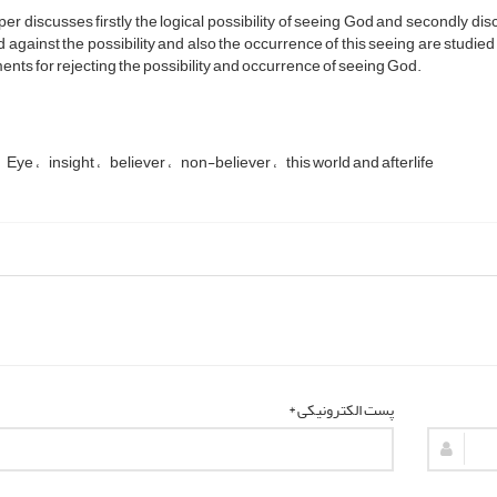
per discusses firstly the logical possibility of seeing God and secondly di
d against the possibility and also the occurrence of this seeing are studied 
nts for rejecting the possibility and occurrence of seeing God.
Eye
insight
believer
non-believer
this world and afterlife
پست الکترونیکی *