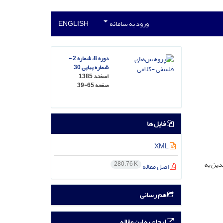
ورود به سامانه
ENGLISH
دوره 8، شماره 2 -
شماره پیاپی 30
اسفند 1385
صفحه
39-65
فایل ها
XML
قدین به
280.76 K
اصل مقاله
هم رسانی
ارجاع به این مقاله