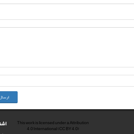
ارسال
اشت
This work is licensed under a
Attribution
4.0 International
(CC BY 4.0)