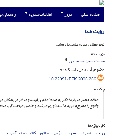
صفحه اصلی
مرور
اطلاعات نشریه
راهنمای ن
رؤیت خدا
نوع مقاله : مقاله علمی پژوهشی
نویسنده
محمدحسین حشمت‌پور
عضو هیأت علمی دانشگاه قم
10.22091/PFK.2006.266
چکیده
مقاله حاضر درباره امکان و عدم امکان رؤیت، و در
فرض
امکان درب
وقوع را مطرح و درباره آنها داوری می‌کند و حاصل مباحث آن، عدم
کلیدواژه‌ها
رؤیت
باصره
بصیرت
مؤمن
منافق
کافر. دنیا
آخرت