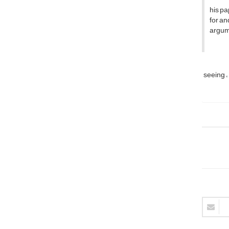
his pa
for an
argume
seeing