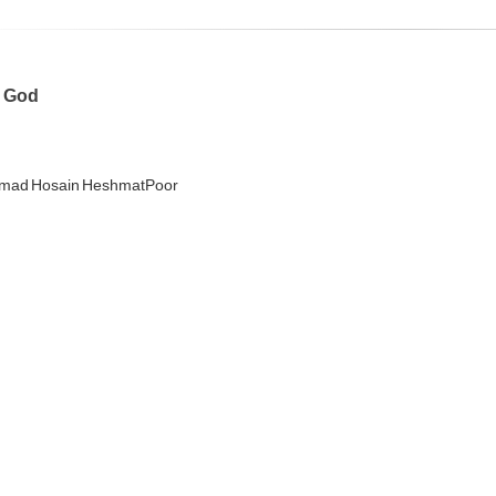
 God
ad Hosain HeshmatPoor